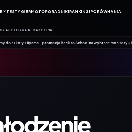
E
TESTY GIER
MOTO
PORADNIKI
RANKINGI
PORÓWNANIA
OGIA
POLITYKA REDAKCYJNA
•
iiyama – promocja Back to School na wybrane monitory
Patriot i ROG łą
hłodzenie