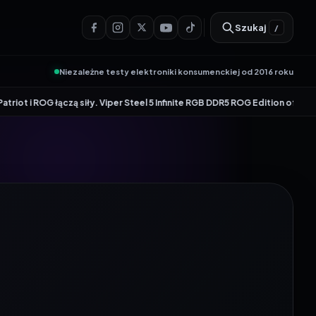
Szukaj
/
Niezależne testy elektroniki konsumenckiej od 2016 roku
czą siły. Viper Steel 5 Infinite RGB DDR5 ROG Edition oferuje taktowanie 