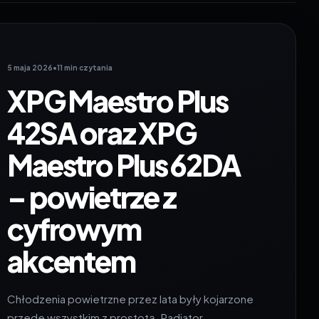
5 maja 2026
•
11 min czytania
XPG Maestro Plus
42SA oraz XPG
Maestro Plus 62DA
– powietrze z
cyfrowym
akcentem
Chłodzenia powietrzne przez lata były kojarzone
przede wszystkim z prostotą. Radiator,