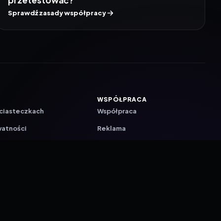
przetestować?
Sprawdź zasady współpracy
WSPÓŁPRACA
 ciasteczkach
Współpraca
watności
Reklama
ZAŁÓŻ KONTO PRASOWE
ji
a
akcyjna