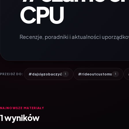
CPU
Recenzje, poradniki i aktualności uporządko
#dajsięzobaczyć
#rideoutcustoms
PRZEJDŹ DO:
1
1
NAJNOWSZE MATERIAŁY
1 wyników