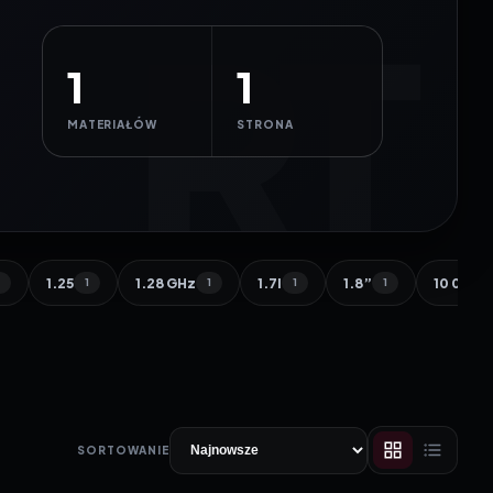
1
1
MATERIAŁÓW
STRONA
1.25
1.28 GHz
1.7l
1.8”
10 000 
1
1
1
1
1
SORTOWANIE