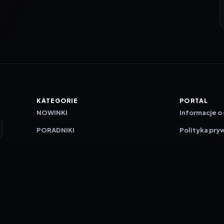
KATEGORIE
PORTAL
NOWINKI
Informacje o
PORADNIKI
Polityka pry
RECENZJE
O nas
TESTY GIER
Skład redakc
Metodologi
Polityka red