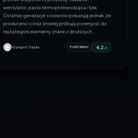
wentylator, pasta termoprzewodząca i tyle.
Ostatnie generacje coolerów pokazują jednak, że
producenci coraz śmielej próbują przemycić do
tej kategorii elementy znane z droższych…
4.2
Grzegorz Trepka
PORÓWNAJ
/5