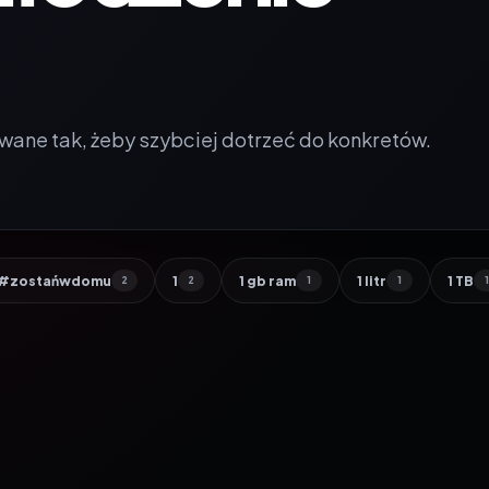
wane tak, żeby szybciej dotrzeć do konkretów.
#zostańwdomu
1
1 gb ram
1 litr
1 TB
2
2
1
1