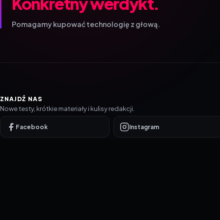
Konkretny werdykt.
Pomagamy kupować technologię z głową.
ZNAJDŹ NAS
Nowe testy, krótkie materiały i kulisy redakcji.
Facebook
Instagram
YouTube
TikTok