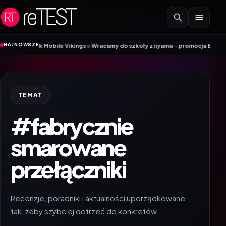
Przejdź do treści
•
NAJNOWSZE
radnik Mobile Vikings
Wracamy do szkoły z iiyama – promocja Back to Schoo
TEMAT
#fabrycznie
smarowane
przełączniki
Recenzje, poradniki i aktualności uporządkowane
tak, żeby szybciej dotrzeć do konkretów.