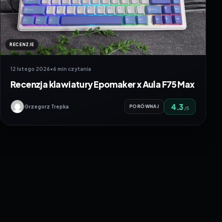
RECENZJE
12 lutego 2026
•
6 min czytania
Recenzja klawiatury Epomaker x Aula F75 Max
4.3
Grzegorz Trepka
PORÓWNAJ
/5