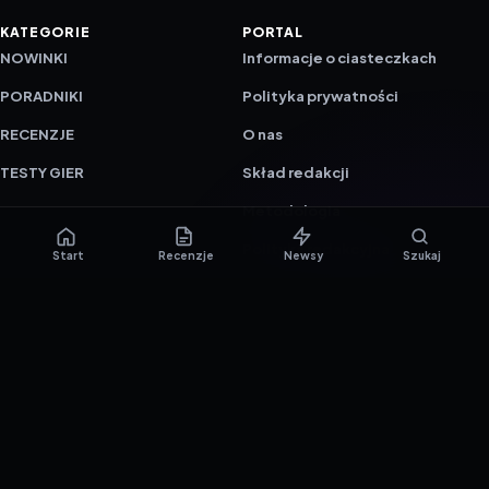
KATEGORIE
PORTAL
NOWINKI
Informacje o ciasteczkach
PORADNIKI
Polityka prywatności
RECENZJE
O nas
TESTY GIER
Skład redakcji
Metodologia
Polityka redakcyjna
Start
Recenzje
Newsy
Szukaj
WSPÓŁPRACA
Współpraca
Reklama
ZAŁÓŻ KONTO PRASOWE