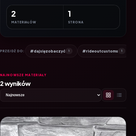
2
1
MATERIAŁÓW
STRONA
#dajsięzobaczyć
#rideoutcustoms
PRZEJDŹ DO:
1
1
NAJNOWSZE MATERIAŁY
2 wyników