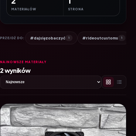
2
1
MATERIAŁÓW
STRONA
#dajsięzobaczyć
#rideoutcustoms
PRZEJDŹ DO:
1
1
NAJNOWSZE MATERIAŁY
2 wyników