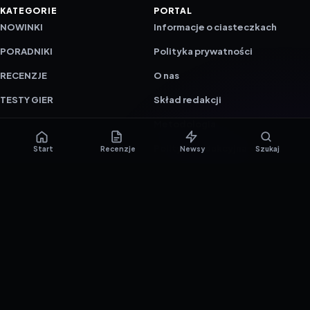
KATEGORIE
PORTAL
NOWINKI
Informacje o ciasteczkach
PORADNIKI
Polityka prywatności
RECENZJE
O nas
TESTY GIER
Skład redakcji
Metodologia
Polityka redakcyjna
Start
Recenzje
Newsy
Szukaj
WSPÓŁPRACA
Współpraca
Reklama
ZAŁÓŻ KONTO PRASOWE
© 2016–2026 reTEST.com.pl