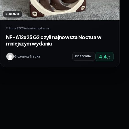
RECENZJE
11 lipca 2025
•
6 min czytania
NF-A12x25 G2 czyli najnowsza Noctua w
mniejszym wydaniu
4.4
Grzegorz Trepka
PORÓWNAJ
/5