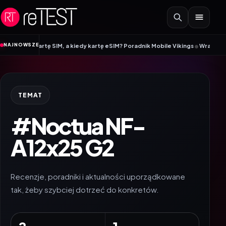
Przejdź do treści
•
NAJNOWSZE
kartę SIM, a kiedy kartę eSIM? Poradnik Mobile Vikings
Wracamy do szkoły 
TEMAT
#Noctua NF-
A12x25 G2
Recenzje, poradniki i aktualności uporządkowane
tak, żeby szybciej dotrzeć do konkretów.