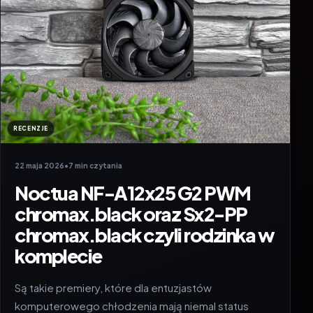
RECENZJE
22 maja 2026
•
7 min czytania
Noctua NF-A12x25 G2 PWM
chromax.black oraz Sx2-PP
chromax.black czyli rodzinka w
komplecie
Są takie premiery, które dla entuzjastów
komputerowego chłodzenia mają niemal status