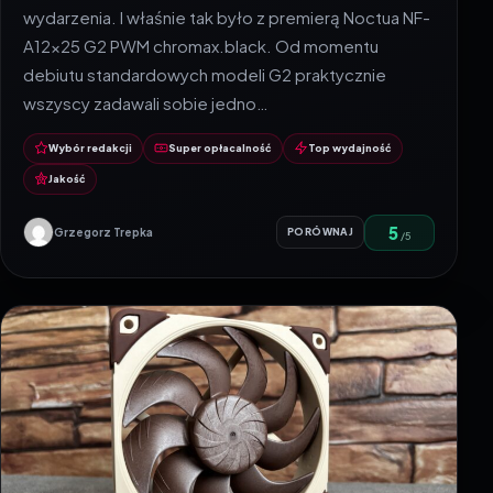
wydarzenia. I właśnie tak było z premierą Noctua NF-
A12x25 G2 PWM chromax.black. Od momentu
debiutu standardowych modeli G2 praktycznie
wszyscy zadawali sobie jedno…
Wybór redakcji
Super opłacalność
Top wydajność
Jakość
5
Grzegorz Trepka
PORÓWNAJ
/5