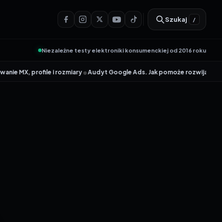
Szukaj
/
Niezależne testy elektroniki konsumenckiej od 2016 roku
•
•
ofile i rozmiary
Audyt Google Ads. Jak pomoże rozwijać biznes?
TP-L