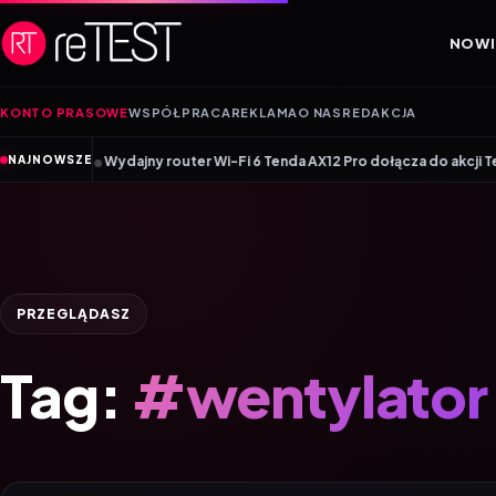
Przejdź do treści
NOWI
KONTO PRASOWE
WSPÓŁPRACA
REKLAMA
O NAS
REDAKCJA
•
nii
Wydajny router Wi-Fi 6 Tenda AX12 Pro dołącza do akcji Tenda Mone
NAJNOWSZE
PRZEGLĄDASZ
Tag:
#wentylator 