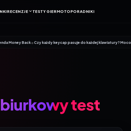
NKI
RECENZJE
TESTY GIER
MOTO
PORADNIKI
•
y Back
Czy każdy keycap pasuje do każdej klawiatury? Mocowanie MX, pr
biurkowy test