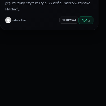
grę, muzykę czy film i tyle. W końcu skoro wszystko
słychać,…
4.4
Natalia Fras
PORÓWNAJ
/5