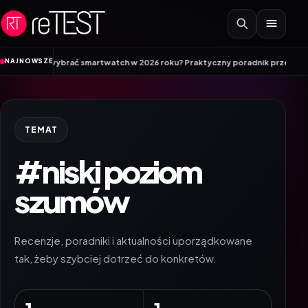
Przejdź do treści
•
NAJNOWSZE
ak wybrać smartwatch w 2026 roku? Praktyczny poradnik przed zakupem
EP
TEMAT
#niski poziom
szumów
Recenzje, poradniki i aktualności uporządkowane
tak, żeby szybciej dotrzeć do konkretów.