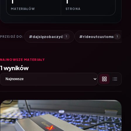
1
1
MATERIAŁÓW
STRONA
#dajsięzobaczyć
#rideoutcustoms
PRZEJDŹ DO:
1
1
NAJNOWSZE MATERIAŁY
1 wyników