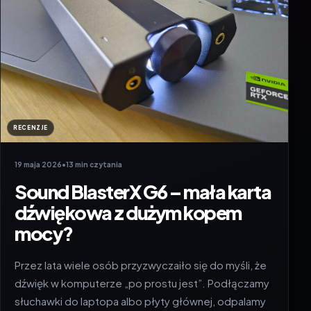
RECENZJE
19 maja 2026
•
13 min czytania
Sound BlasterX G6 – mała karta
dźwiękowa z dużym kopem
mocy?
Przez lata wiele osób przyzwyczaiło się do myśli, że
dźwięk w komputerze „po prostu jest”. Podłączamy
słuchawki do laptopa albo płyty głównej, odpalamy