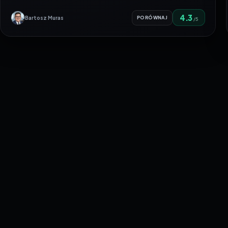
4.3
Bartosz Muras
PORÓWNAJ
/5