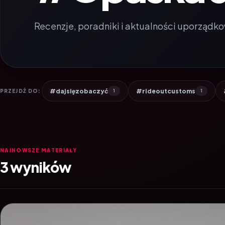
Recenzje, poradniki i aktualności uporządko
#dajsięzobaczyć
#rideoutcustoms
PRZEJDŹ DO:
1
1
NAJNOWSZE MATERIAŁY
3 wyników