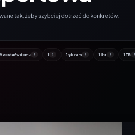
wane tak, żeby szybciej dotrzeć do konkretów.
#zostańwdomu
1
1 gb ram
1 litr
1 TB
2
2
1
1