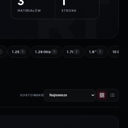
3
1
MATERIAŁÓW
STRONA
1.25
1.28 GHz
1.7l
1.8”
10 000 
1
1
1
1
1
SORTOWANIE