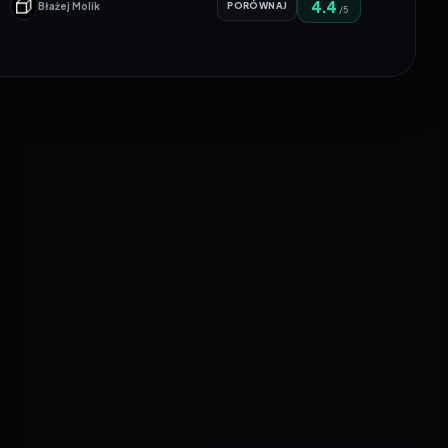
4.4
Błażej Molik
PORÓWNAJ
/5