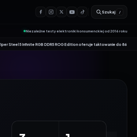
Szukaj
/
Niezależne testy elektroniki konsumenckiej od 2016 roku
•
inite RGB DDR5 ROG Edition oferuje taktowanie do 8600 MT/s
Genesis Zirco