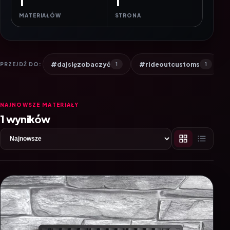
1
1
MATERIAŁÓW
STRONA
#dajsięzobaczyć
#rideoutcustoms
PRZEJDŹ DO:
1
1
NAJNOWSZE MATERIAŁY
1 wyników