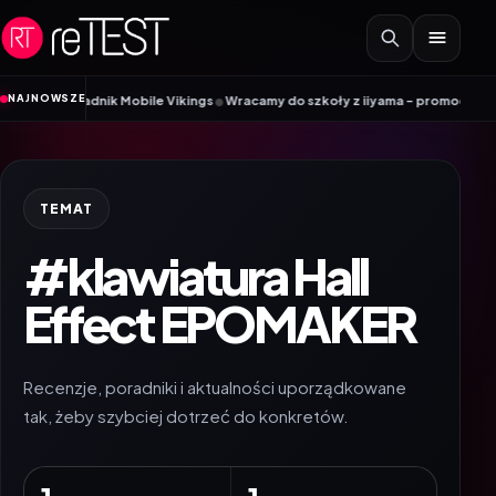
Przejdź do treści
•
NAJNOWSZE
 Poradnik Mobile Vikings
Wracamy do szkoły z iiyama – promocja Back to Sc
TEMAT
#klawiatura Hall
Effect EPOMAKER
Recenzje, poradniki i aktualności uporządkowane
tak, żeby szybciej dotrzeć do konkretów.