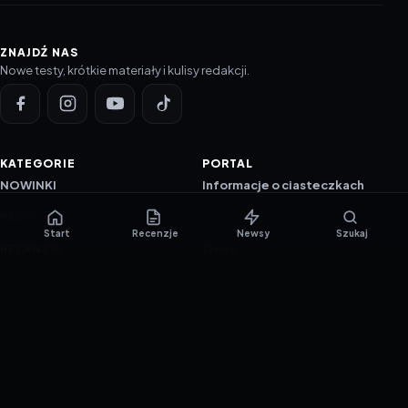
ZNAJDŹ NAS
Nowe testy, krótkie materiały i kulisy redakcji.
KATEGORIE
PORTAL
NOWINKI
Informacje o ciasteczkach
PORADNIKI
Polityka prywatności
Start
Recenzje
Newsy
Szukaj
RECENZJE
O nas
TESTY GIER
Skład redakcji
Metodologia
Polityka redakcyjna
WSPÓŁPRACA