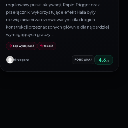
regulowany punkt aktywacji, Rapid Trigger oraz
przełączniki wykorzystujące efekt Halla były
rozwiązaniami zarezerwowanymi dla drogich
konstrukcji przeznaczonych głównie dla najbardziej
wymagających graczy.…
Top wydajność
Jakość
4.6
Grzegorz
PORÓWNAJ
/5