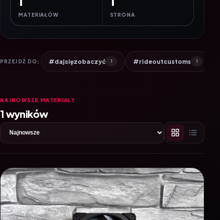
1
1
MATERIAŁÓW
STRONA
#dajsięzobaczyć
#rideoutcustoms
PRZEJDŹ DO:
1
1
NAJNOWSZE MATERIAŁY
1 wyników