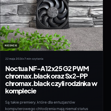
RECENZJE
22 maja 2026
•
7 min czytania
Noctua NF-A12x25 G2 PWM
chromax.black oraz Sx2-PP
chromax.black czyli rodzinka w
komplecie
Są takie premiery, które dla entuzjastów
komputerowego chłodzenia mają niemal status