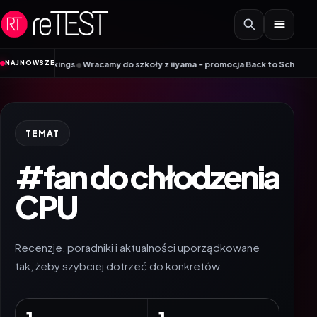
Przejdź do treści
•
NAJNOWSZE
ile Vikings
Wracamy do szkoły z iiyama – promocja Back to School na wybra
TEMAT
#fan do chłodzenia
CPU
Recenzje, poradniki i aktualności uporządkowane
tak, żeby szybciej dotrzeć do konkretów.