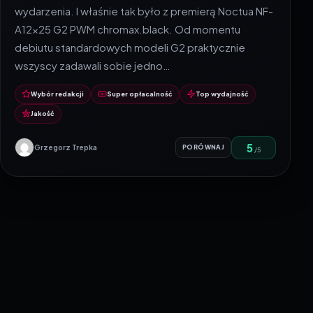
wydarzenia. I właśnie tak było z premierą Noctua NF-
A12x25 G2 PWM chromax.black. Od momentu
debiutu standardowych modeli G2 praktycznie
wszyscy zadawali sobie jedno…
Wybór redakcji
Super opłacalność
Top wydajność
Jakość
5
Grzegorz Trepka
PORÓWNAJ
/5