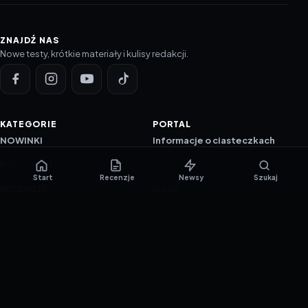
ZNAJDŹ NAS
Nowe testy, krótkie materiały i kulisy redakcji.
KATEGORIE
PORTAL
NOWINKI
Informacje o ciasteczkach
PORADNIKI
Polityka prywatności
Start
Recenzje
Newsy
Szukaj
RECENZJE
O nas
TESTY GIER
Skład redakcji
Metodologia
Polityka redakcyjna
WSPÓŁPRACA