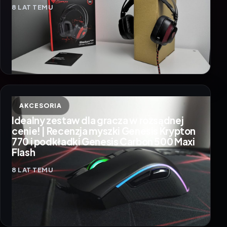
8 LAT TEMU
AKCESORIA
Idealny zestaw dla gracza w rozsądnej
cenie! | Recenzja myszki Genesis Krypton
770 i podkładki Genesis Carbon 500 Maxi
Flash
8 LAT TEMU