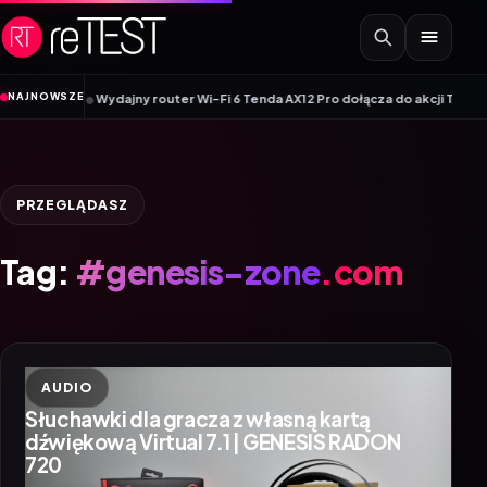
Przejdź do treści
•
NAJNOWSZE
owej linii
Wydajny router Wi-Fi 6 Tenda AX12 Pro dołącza do akcji Tenda Mo
PRZEGLĄDASZ
Tag:
#genesis-zone.com
AUDIO
Słuchawki dla gracza z własną kartą
dźwiękową Virtual 7.1 | GENESIS RADON
720