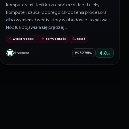
komputerami. Jeśli ktoś choć raz składał cichy
komputer, szukał dobrego chłodzenia procesora
albo wymieniał wentylatory w obudowie, to nazwa
Noctua pojawiała się prędzej…
Wybór redakcji
Top wydajność
Jakość
4.8
Grzegorz
PORÓWNAJ
/5