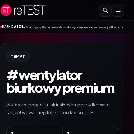
Przejdź do treści
•
NAJNOWSZE
 Mobile Vikings
Wracamy do szkoły z iiyama – promocja Back to School na w
TEMAT
#wentylator
biurkowy premium
Recenzje, poradniki i aktualności uporządkowane
tak, żeby szybciej dotrzeć do konkretów.