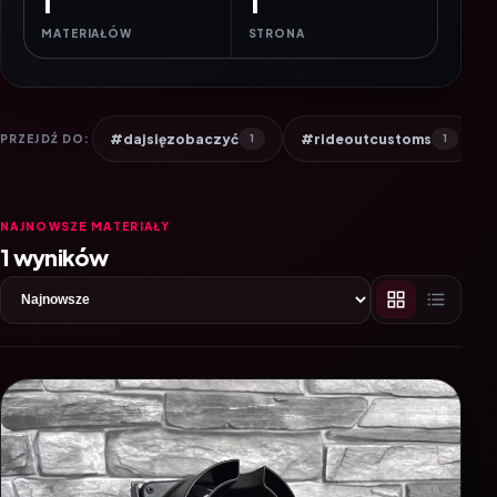
1
1
MATERIAŁÓW
STRONA
#dajsięzobaczyć
#rideoutcustoms
PRZEJDŹ DO:
1
1
NAJNOWSZE MATERIAŁY
1 wyników