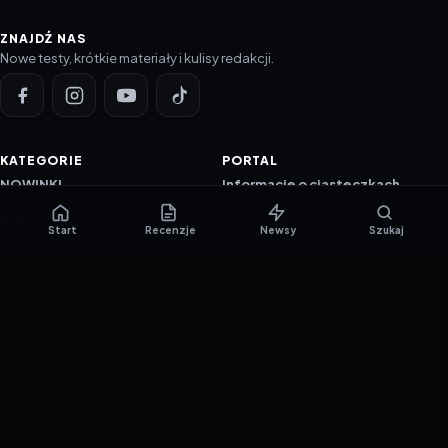
ZNAJDŹ NAS
Nowe testy, krótkie materiały i kulisy redakcji.
KATEGORIE
PORTAL
NOWINKI
Informacje o ciasteczkach
PORADNIKI
Polityka prywatności
Start
Recenzje
Newsy
Szukaj
RECENZJE
O nas
TESTY GIER
Skład redakcji
Metodologia
Polityka redakcyjna
WSPÓŁPRACA
Współpraca