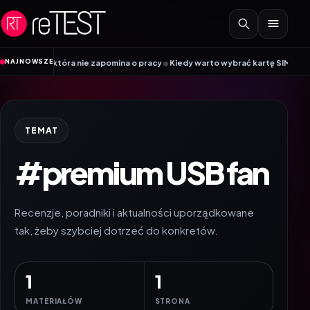
Przejdź do treści
•
NAJNOWSZE
8K, która nie zapomina o pracy
Kiedy warto wybrać kartę SIM, a kiedy kart
TEMAT
#premium USB fan
Recenzje, poradniki i aktualności uporządkowane
tak, żeby szybciej dotrzeć do konkretów.
1
1
MATERIAŁÓW
STRONA