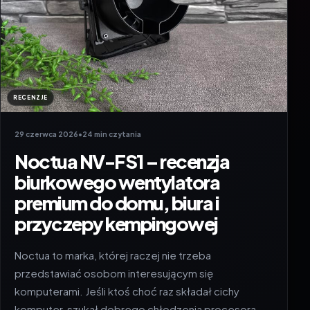
RECENZJE
29 czerwca 2026
•
24 min czytania
Noctua NV-FS1 – recenzja
biurkowego wentylatora
premium do domu, biura i
przyczepy kempingowej
Noctua to marka, której raczej nie trzeba
przedstawiać osobom interesującym się
komputerami. Jeśli ktoś choć raz składał cichy
komputer, szukał dobrego chłodzenia procesora