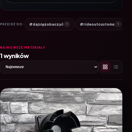
#dajsięzobaczyć
#rideoutcustoms
PRZEJDŹ DO:
1
1
NAJNOWSZE MATERIAŁY
1 wyników