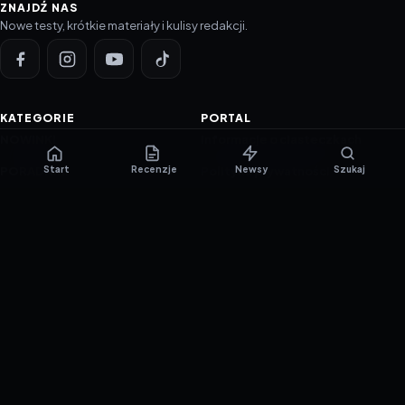
ZNAJDŹ NAS
Nowe testy, krótkie materiały i kulisy redakcji.
KATEGORIE
PORTAL
NOWINKI
Informacje o ciasteczkach
Start
Recenzje
Newsy
Szukaj
PORADNIKI
Polityka prywatności
RECENZJE
O nas
TESTY GIER
Skład redakcji
Metodologia
Polityka redakcyjna
WSPÓŁPRACA
Współpraca
Reklama