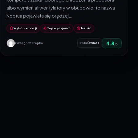
albo wymieniał wentylatory w obudowie, to nazwa
Noctua pojawiała się prędzej…
Wybór redakcji
Top wydajność
Jakość
4.8
Grzegorz Trepka
PORÓWNAJ
/5