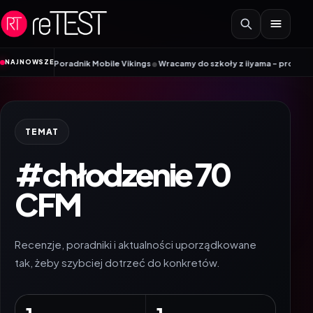
Przejdź do treści
•
NAJNOWSZE
SIM? Poradnik Mobile Vikings
Wracamy do szkoły z iiyama – promocja Back t
TEMAT
#chłodzenie 70
CFM
Recenzje, poradniki i aktualności uporządkowane
tak, żeby szybciej dotrzeć do konkretów.