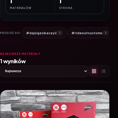
1
1
MATERIAŁÓW
STRONA
#dajsięzobaczyć
#rideoutcustoms
PRZEJDŹ DO:
1
1
NAJNOWSZE MATERIAŁY
1 wyników