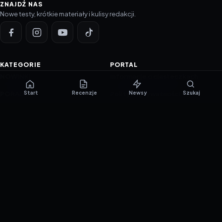
ZNAJDŹ NAS
Nowe testy, krótkie materiały i kulisy redakcji.
KATEGORIE
PORTAL
NOWINKI
Informacje o ciasteczkach
Start
Recenzje
Newsy
Szukaj
PORADNIKI
Polityka prywatności
RECENZJE
O nas
TESTY GIER
Skład redakcji
Metodologia
Polityka redakcyjna
WSPÓŁPRACA
Współpraca
Reklama