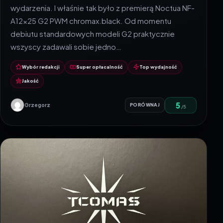
wydarzenia. I właśnie tak było z premierą Noctua NF-
A12x25 G2 PWM chromax.black. Od momentu
debiutu standardowych modeli G2 praktycznie
wszyscy zadawali sobie jedno…
Wybór redakcji
Super opłacalność
Top wydajność
Jakość
5
Grzegorz
PORÓWNAJ
/5