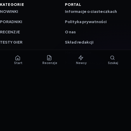
KATEGORIE
PORTAL
NOWINKI
Informacje o ciasteczkach
PORADNIKI
Polityka prywatności
RECENZJE
O nas
TESTY GIER
Skład redakcji
Metodologia
Polityka redakcyjna
Start
Recenzje
Newsy
Szukaj
WSPÓŁPRACA
Współpraca
Reklama
ZAŁÓŻ KONTO PRASOWE
© 2016–2026 reTEST.com.pl