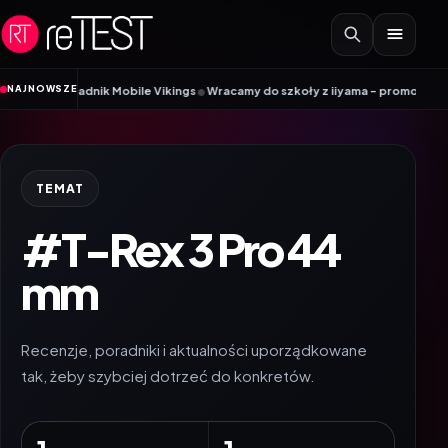
Przejdź do treści
•
NAJNOWSZE
IM? Poradnik Mobile Vikings
Wracamy do szkoły z iiyama – promocja Back to
TEMAT
#T-Rex 3 Pro 44
mm
Recenzje, poradniki i aktualności uporządkowane
tak, żeby szybciej dotrzeć do konkretów.