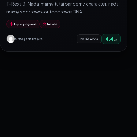
T-Rexa 3. Nadal mamy tutaj pancerny charakter, nadal
mamy sportowo-outdoorowe DNA…
Top wydajność
Jakość
4.4
Grzegorz Trepka
PORÓWNAJ
/5