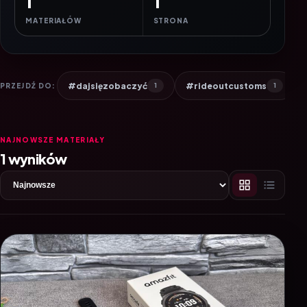
1
1
MATERIAŁÓW
STRONA
#dajsięzobaczyć
#rideoutcustoms
PRZEJDŹ DO:
1
1
NAJNOWSZE MATERIAŁY
1 wyników