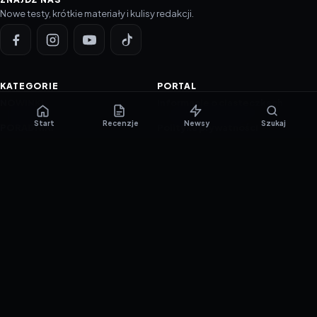
Nowe testy, krótkie materiały i kulisy redakcji.
KATEGORIE
PORTAL
NOWINKI
Informacje o ciasteczkach
Start
Recenzje
Newsy
Szukaj
PORADNIKI
Polityka prywatności
RECENZJE
O nas
TESTY GIER
Skład redakcji
Metodologia
Polityka redakcyjna
WSPÓŁPRACA
Współpraca
Reklama