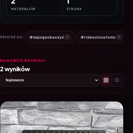
2
1
MATERIAŁÓW
STRONA
#dajsięzobaczyć
#rideoutcustoms
PRZEJDŹ DO:
1
1
NAJNOWSZE MATERIAŁY
2 wyników