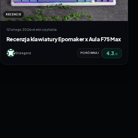
RECENZJE
12 lutego 2026
•
6 min czytania
Recenzja klawiatury Epomaker x Aula F75 Max
4.3
Grzegorz
PORÓWNAJ
/5