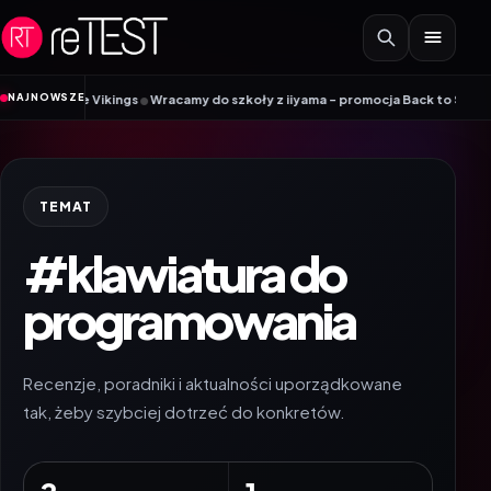
Przejdź do treści
•
NAJNOWSZE
bile Vikings
Wracamy do szkoły z iiyama – promocja Back to School na wyb
TEMAT
#klawiatura do
programowania
Recenzje, poradniki i aktualności uporządkowane
tak, żeby szybciej dotrzeć do konkretów.