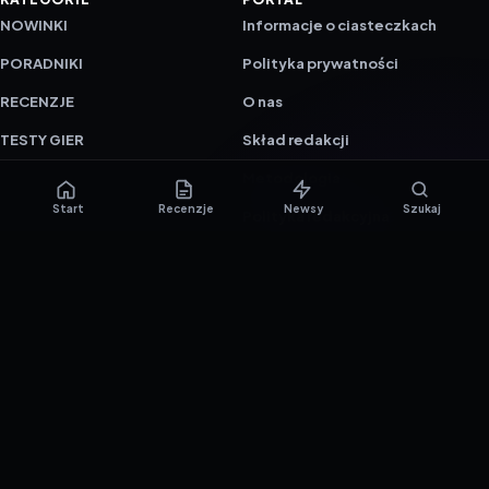
NOWINKI
Informacje o ciasteczkach
PORADNIKI
Polityka prywatności
RECENZJE
O nas
TESTY GIER
Skład redakcji
Metodologia
Start
Recenzje
Newsy
Szukaj
Polityka redakcyjna
WSPÓŁPRACA
Współpraca
Reklama
ZAŁÓŻ KONTO PRASOWE
© 2016–2026 reTEST.com.pl