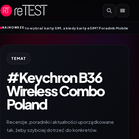
Przejdź do treści
•
NAJNOWSZE
 warto wybrać kartę SIM, a kiedy kartę eSIM? Poradnik Mobile Vikings
Wraca
TEMAT
#Keychron B36
Wireless Combo
Poland
Recenzje, poradniki i aktualności uporządkowane
tak, żeby szybciej dotrzeć do konkretów.