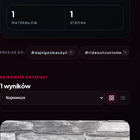
1
1
MATERIAŁÓW
STRONA
#dajsięzobaczyć
#rideoutcustoms
PRZEJDŹ DO:
1
1
NAJNOWSZE MATERIAŁY
1 wyników