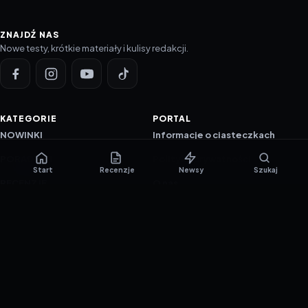
ZNAJDŹ NAS
Nowe testy, krótkie materiały i kulisy redakcji.
KATEGORIE
PORTAL
NOWINKI
Informacje o ciasteczkach
PORADNIKI
Polityka prywatności
Start
Recenzje
Newsy
Szukaj
RECENZJE
O nas
TESTY GIER
Skład redakcji
Metodologia
Polityka redakcyjna
WSPÓŁPRACA