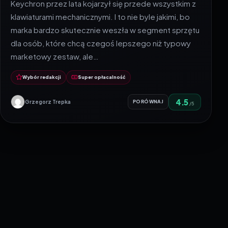
Keychron przez lata kojarzył się przede wszystkim z
klawiaturami mechanicznymi. I to nie byle jakimi, bo
marka bardzo skutecznie weszła w segment sprzętu
dla osób, które chcą czegoś lepszego niż typowy
marketowy zestaw, ale…
Wybór redakcji
Super opłacalność
4.5
Grzegorz Trepka
PORÓWNAJ
/5