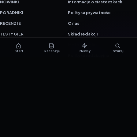
NOWINKI
Informacje o ciasteczkach
PORADNIKI
Polityka prywatności
RECENZJE
O nas
TESTY GIER
Skład redakcji
Metodologia
Start
Recenzje
Newsy
Szukaj
Polityka redakcyjna
WSPÓŁPRACA
Współpraca
Reklama
ZAŁÓŻ KONTO PRASOWE
© 2016–2026 reTEST.com.pl
Technologia sprawdzona w praktyce.
Ustawienia prywatności