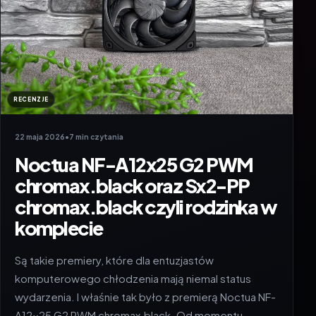
RECENZJE
22 maja 2026
•
7 min czytania
Noctua NF-A12x25 G2 PWM
chromax.black oraz Sx2-PP
chromax.black czyli rodzinka w
komplecie
Są takie premiery, które dla entuzjastów
komputerowego chłodzenia mają niemal status
wydarzenia. I właśnie tak było z premierą Noctua NF-
A12x25 G2 PWM chromax.black. Od momentu