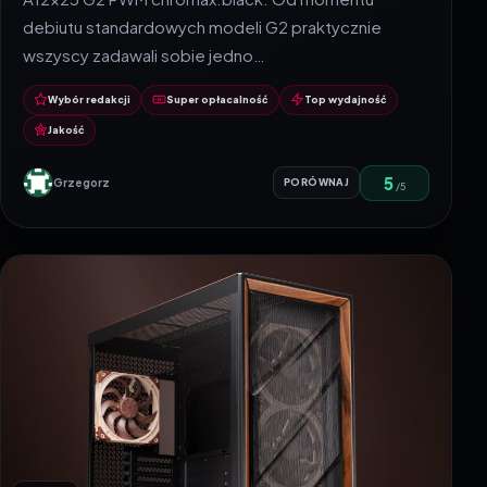
debiutu standardowych modeli G2 praktycznie
wszyscy zadawali sobie jedno…
Wybór redakcji
Super opłacalność
Top wydajność
Jakość
5
Grzegorz
PORÓWNAJ
/5