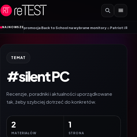
Przejdź do treści
•
NAJNOWSZE
ma – promocja Back to School na wybrane monitory
Patriot i ROG łączą siły
TEMAT
#silent PC
Recenzje, poradniki i aktualności uporządkowane
tak, żeby szybciej dotrzeć do konkretów.
2
1
MATERIAŁÓW
STRONA