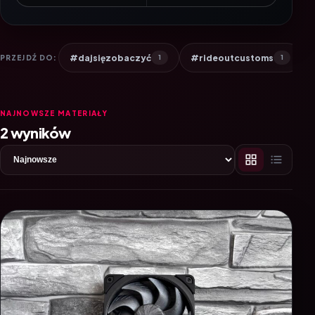
#dajsięzobaczyć
#rideoutcustoms
PRZEJDŹ DO:
1
1
NAJNOWSZE MATERIAŁY
2 wyników