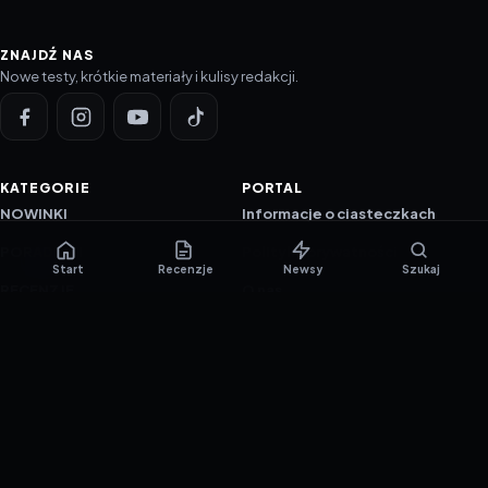
ZNAJDŹ NAS
Nowe testy, krótkie materiały i kulisy redakcji.
KATEGORIE
PORTAL
NOWINKI
Informacje o ciasteczkach
PORADNIKI
Polityka prywatności
Start
Recenzje
Newsy
Szukaj
RECENZJE
O nas
TESTY GIER
Skład redakcji
Metodologia
Polityka redakcyjna
WSPÓŁPRACA