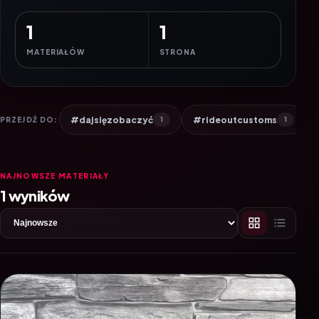
1
1
MATERIAŁÓW
STRONA
#dajsięzobaczyć
#rideoutcustoms
PRZEJDŹ DO:
1
1
NAJNOWSZE MATERIAŁY
1 wyników