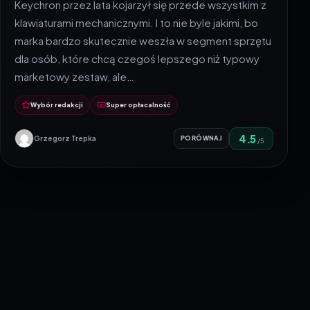
Keychron przez lata kojarzył się przede wszystkim z
klawiaturami mechanicznymi. I to nie byle jakimi, bo
marka bardzo skutecznie weszła w segment sprzętu
dla osób, które chcą czegoś lepszego niż typowy
marketowy zestaw, ale…
Wybór redakcji
Super opłacalność
4.5
Grzegorz Trepka
PORÓWNAJ
/5