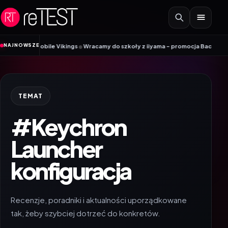
Przejdź do treści
•
NAJNOWSZE
ik Mobile Vikings
Wracamy do szkoły z iiyama – promocja Back to School n
TEMAT
#Keychron
Launcher
konfiguracja
Recenzje, poradniki i aktualności uporządkowane
tak, żeby szybciej dotrzeć do konkretów.