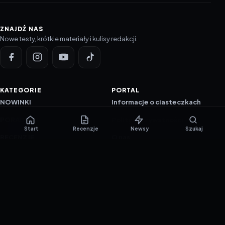
ZNAJDŹ NAS
Nowe testy, krótkie materiały i kulisy redakcji.
KATEGORIE
PORTAL
NOWINKI
Informacje o ciasteczkach
PORADNIKI
Polityka prywatności
Start
Recenzje
Newsy
Szukaj
RECENZJE
O nas
TESTY GIER
Skład redakcji
Metodologia
Polityka redakcyjna
WSPÓŁPRACA