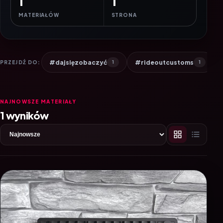
1
1
MATERIAŁÓW
STRONA
#dajsięzobaczyć
#rideoutcustoms
PRZEJDŹ DO:
1
1
NAJNOWSZE MATERIAŁY
1 wyników