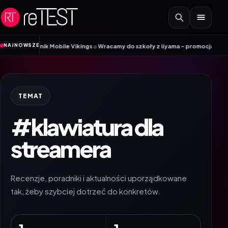
Przejdź do treści
•
NAJNOWSZE
oradnik Mobile Vikings
Wracamy do szkoły z iiyama – promocja Back to Scho
TEMAT
#klawiatura dla
streamera
Recenzje, poradniki i aktualności uporządkowane
tak, żeby szybciej dotrzeć do konkretów.