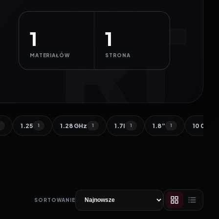
1
1
MATERIAŁÓW
STRONA
1.25
1.28 GHz
1.7l
1.8”
10 000 
1
1
1
1
1
SORTOWANIE