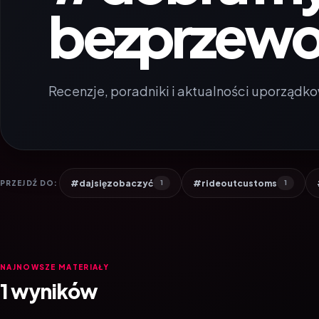
bezprzew
Recenzje, poradniki i aktualności uporządko
#dajsięzobaczyć
#rideoutcustoms
PRZEJDŹ DO:
1
1
NAJNOWSZE MATERIAŁY
1 wyników