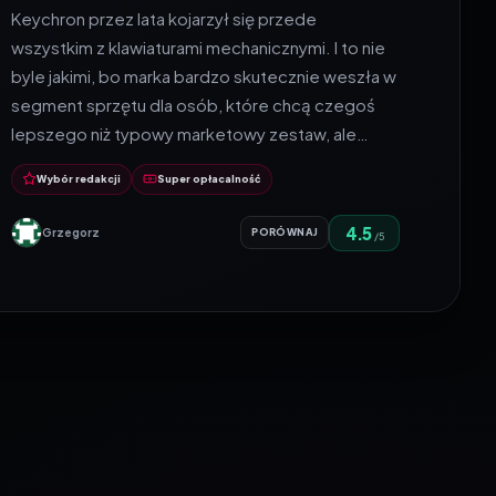
Keychron przez lata kojarzył się przede
wszystkim z klawiaturami mechanicznymi. I to nie
byle jakimi, bo marka bardzo skutecznie weszła w
segment sprzętu dla osób, które chcą czegoś
lepszego niż typowy marketowy zestaw, ale…
Wybór redakcji
Super opłacalność
4.5
Grzegorz
PORÓWNAJ
/5