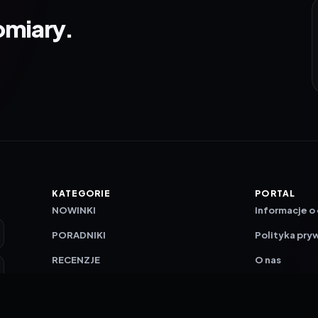
omiary.
KATEGORIE
PORTAL
NOWINKI
Informacje o
PORADNIKI
Polityka pry
RECENZJE
O nas
TESTY GIER
Skład redakc
Metodologi