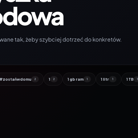
odowa
wane tak, żeby szybciej dotrzeć do konkretów.
#zostańwdomu
1
1 gb ram
1 litr
1 TB
2
2
1
1