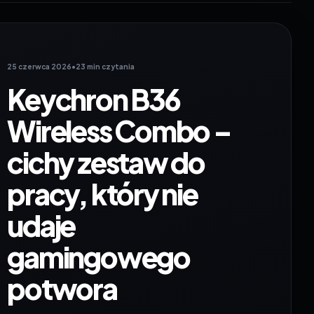
25 czerwca 2026
•
23 min czytania
Keychron B36
Wireless Combo –
cichy zestaw do
pracy, który nie
udaje
gamingowego
potwora