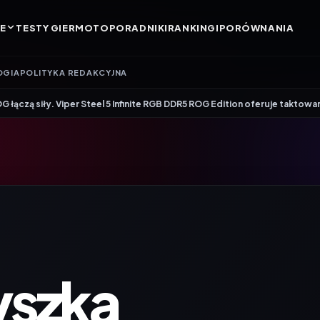
E
TESTY GIER
MOTO
PORADNIKI
RANKINGI
PORÓWNANIA
OGIA
POLITYKA REDAKCYJNA
per Steel 5 Infinite RGB DDR5 ROG Edition oferuje taktowanie do 8600 MT/s
szka