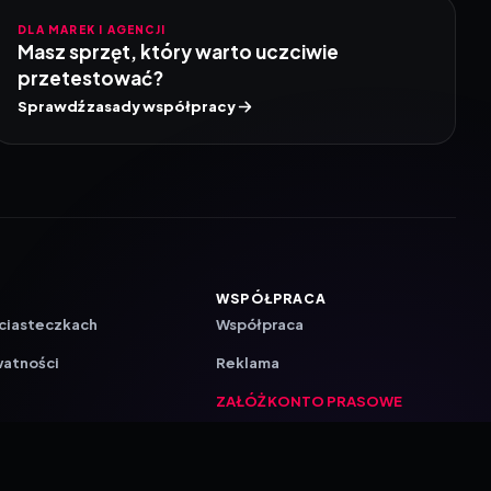
DLA MAREK I AGENCJI
Masz sprzęt, który warto uczciwie
przetestować?
Sprawdź zasady współpracy
WSPÓŁPRACA
 ciasteczkach
Współpraca
watności
Reklama
ZAŁÓŻ KONTO PRASOWE
ji
a