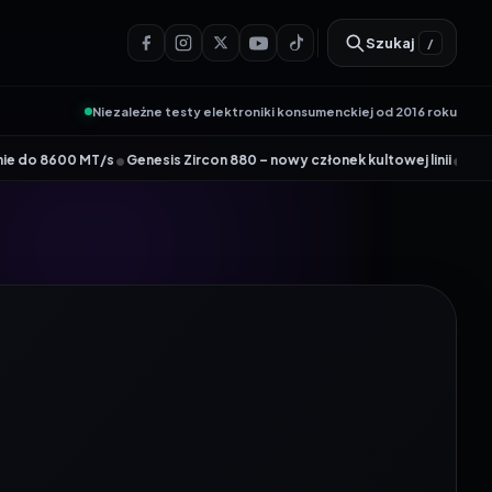
Szukaj
/
Niezależne testy elektroniki konsumenckiej od 2016 roku
•
•
Genesis Zircon 880 – nowy członek kultowej linii
Wydajny router Wi-Fi