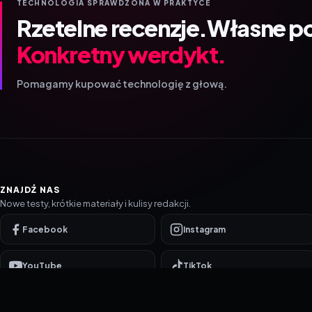
TECHNOLOGIA SPRAWDZONA W PRAKTYCE
Rzetelne recenzje.
Własne p
Konkretny werdykt.
Pomagamy kupować technologię z głową.
ZNAJDŹ NAS
Nowe testy, krótkie materiały i kulisy redakcji.
Facebook
Instagram
YouTube
TikTok