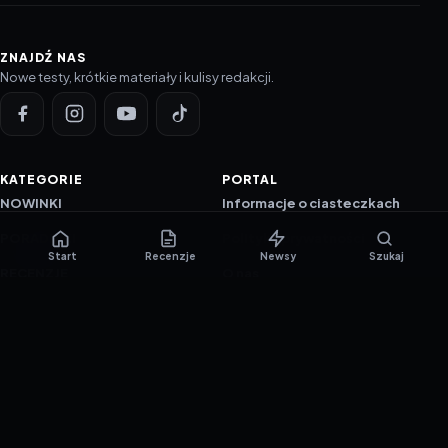
ZNAJDŹ NAS
Nowe testy, krótkie materiały i kulisy redakcji.
KATEGORIE
PORTAL
NOWINKI
Informacje o ciasteczkach
PORADNIKI
Polityka prywatności
Start
Recenzje
Newsy
Szukaj
RECENZJE
O nas
TESTY GIER
Skład redakcji
Metodologia
Polityka redakcyjna
WSPÓŁPRACA