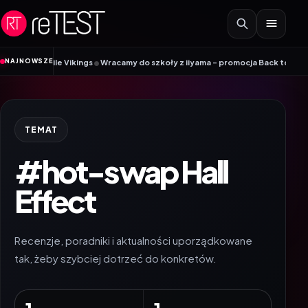
Przejdź do treści
•
NAJNOWSZE
k Mobile Vikings
Wracamy do szkoły z iiyama – promocja Back to School na 
TEMAT
#hot-swap Hall
Effect
Recenzje, poradniki i aktualności uporządkowane
tak, żeby szybciej dotrzeć do konkretów.