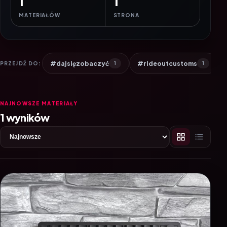
1
1
MATERIAŁÓW
STRONA
#dajsięzobaczyć
#rideoutcustoms
PRZEJDŹ DO:
1
1
NAJNOWSZE MATERIAŁY
1 wyników