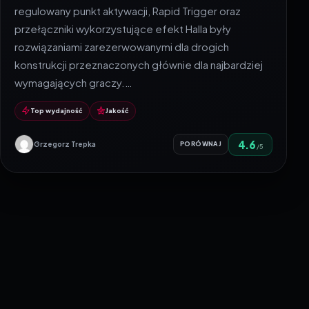
regulowany punkt aktywacji, Rapid Trigger oraz
przełączniki wykorzystujące efekt Halla były
rozwiązaniami zarezerwowanymi dla drogich
konstrukcji przeznaczonych głównie dla najbardziej
wymagających graczy.…
Top wydajność
Jakość
4.6
Grzegorz Trepka
PORÓWNAJ
/5