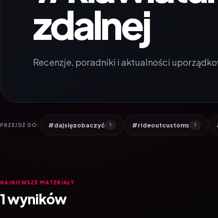
zdalnej
Recenzje, poradniki i aktualności uporządko
#dajsięzobaczyć
#rideoutcustoms
PRZEJDŹ DO:
1
1
NAJNOWSZE MATERIAŁY
1 wyników