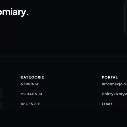
omiary.
KATEGORIE
PORTAL
NOWINKI
Informacje o
PORADNIKI
Polityka pry
RECENZJE
O nas
TESTY GIER
Skład redakc
Metodologi