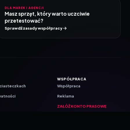
DLA MAREK I AGENCJI
Masz sprzęt, który warto uczciwie
przetestować?
Sprawdź zasady współpracy
WSPÓŁPRACA
 ciasteczkach
Współpraca
watności
Reklama
ZAŁÓŻ KONTO PRASOWE
ji
a