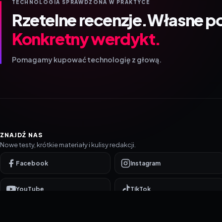
TECHNOLOGIA SPRAWDZONA W PRAKTYCE
Rzetelne recenzje.
Własne p
Konkretny werdykt.
Pomagamy kupować technologię z głową.
ZNAJDŹ NAS
Nowe testy, krótkie materiały i kulisy redakcji.
Facebook
Instagram
YouTube
TikTok