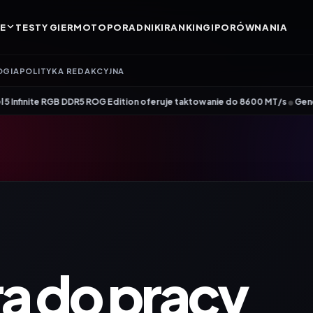
E
TESTY GIER
MOTO
PORADNIKI
RANKINGI
PORÓWNANIA
OGIA
POLITYKA REDAKCYJNA
•
 DDR5 ROG Edition oferuje taktowanie do 8600 MT/s
Genesis Zircon 880 – n
a do pracy