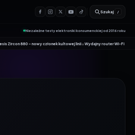
Szukaj
/
Niezależne testy elektroniki konsumenckiej od 2016 roku
•
owy członek kultowej linii
Wydajny router Wi-Fi 6 Tenda AX12 Pro dołąc