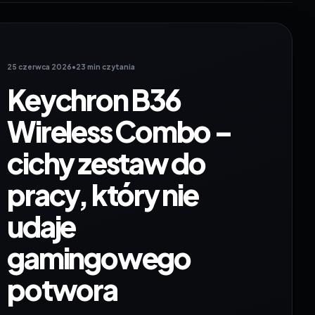
25 czerwca 2026
•
23 min czytania
Keychron B36
Wireless Combo –
cichy zestaw do
pracy, który nie
udaje
gamingowego
potwora