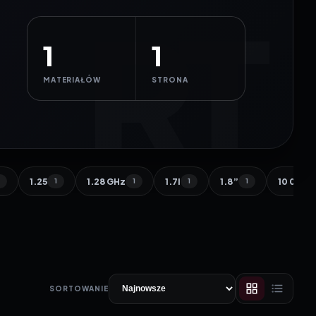
1
1
MATERIAŁÓW
STRONA
1.25
1.28 GHz
1.7l
1.8”
10 000 
1
1
1
1
1
SORTOWANIE