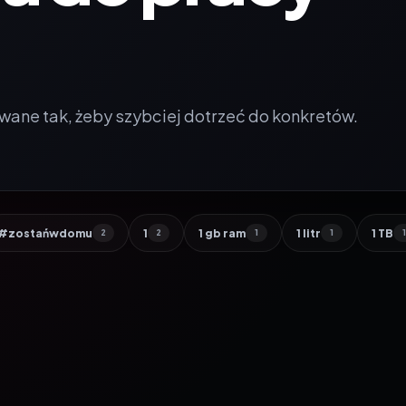
wane tak, żeby szybciej dotrzeć do konkretów.
#zostańwdomu
1
1 gb ram
1 litr
1 TB
2
2
1
1