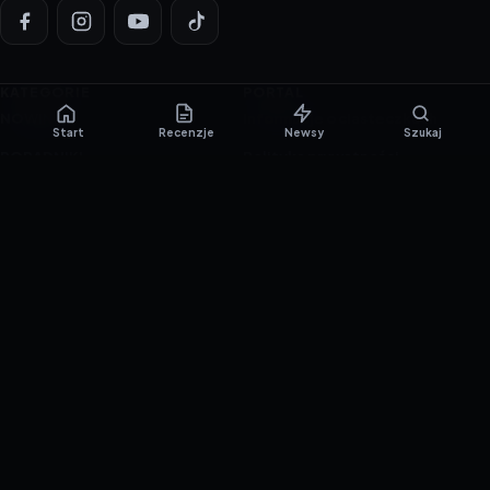
KATEGORIE
PORTAL
NOWINKI
Informacje o ciasteczkach
Start
Recenzje
Newsy
Szukaj
PORADNIKI
Polityka prywatności
RECENZJE
O nas
TESTY GIER
Skład redakcji
Metodologia
Polityka redakcyjna
WSPÓŁPRACA
Współpraca
Reklama
ZAŁÓŻ KONTO PRASOWE