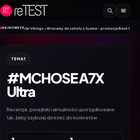
Przejdź do treści
•
NAJNOWSZE
 Mobile Vikings
Wracamy do szkoły z iiyama – promocja Back to School na 
TEMAT
#MCHOSE A7X
Ultra
Recenzje, poradniki i aktualności uporządkowane
tak, żeby szybciej dotrzeć do konkretów.