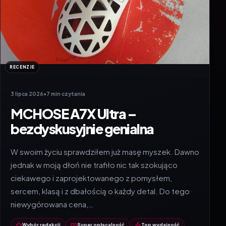
RECENZJE
3 lipca 2026
•
7 min czytania
MCHOSE A7X Ultra –
bezdyskusyjnie genialna
W swoim życiu sprawdziłem już masę myszek. Dawno
jednak w moją dłoń nie trafiło nic tak szokująco
ciekawego i zaprojektowanego z pomysłem,
sercem, klasą i z dbałością o każdy detal. Do tego
niewygórowana cena,…
Wybór redakcji
Super opłacalność
Top wydajność