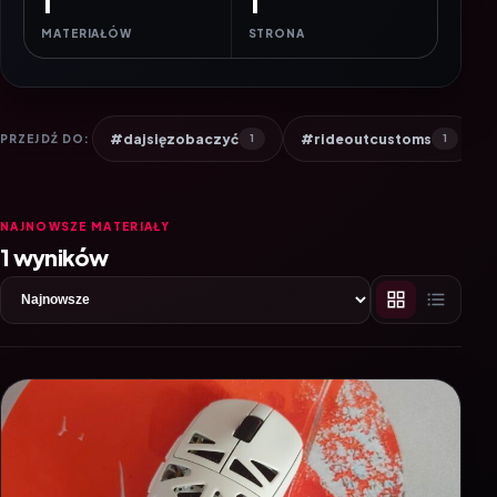
1
1
MATERIAŁÓW
STRONA
#dajsięzobaczyć
#rideoutcustoms
PRZEJDŹ DO:
1
1
NAJNOWSZE MATERIAŁY
1 wyników