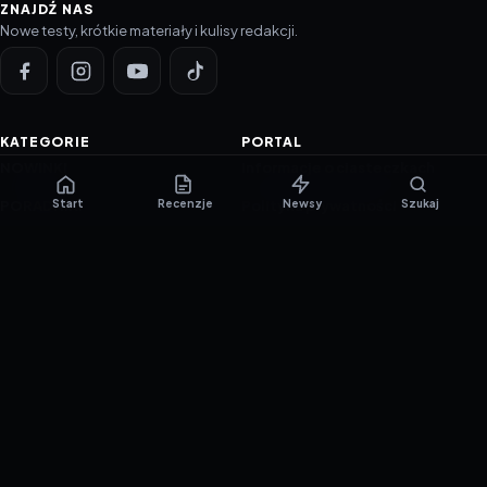
ZNAJDŹ NAS
Nowe testy, krótkie materiały i kulisy redakcji.
KATEGORIE
PORTAL
NOWINKI
Informacje o ciasteczkach
Start
Recenzje
Newsy
Szukaj
PORADNIKI
Polityka prywatności
RECENZJE
O nas
TESTY GIER
Skład redakcji
Metodologia
Polityka redakcyjna
WSPÓŁPRACA
Współpraca
Reklama