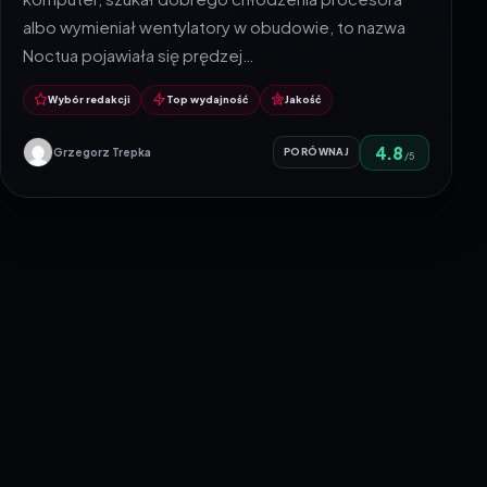
albo wymieniał wentylatory w obudowie, to nazwa
Noctua pojawiała się prędzej…
Wybór redakcji
Top wydajność
Jakość
4.8
Grzegorz Trepka
PORÓWNAJ
/5