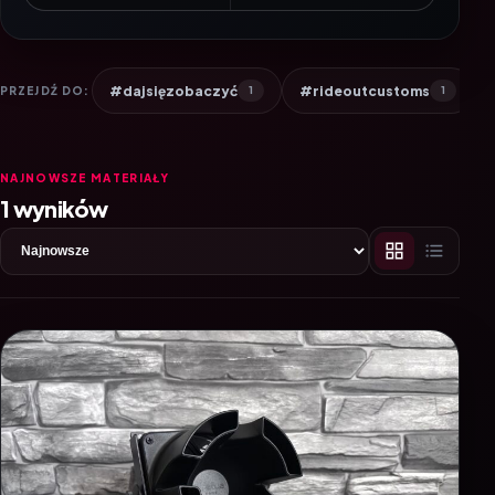
#dajsięzobaczyć
#rideoutcustoms
PRZEJDŹ DO:
1
1
NAJNOWSZE MATERIAŁY
1 wyników