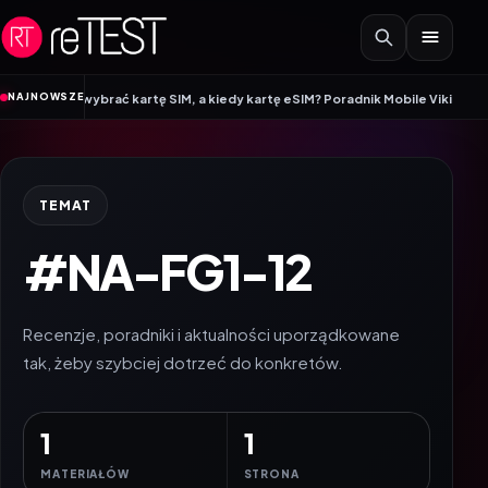
Przejdź do treści
•
NAJNOWSZE
warto wybrać kartę SIM, a kiedy kartę eSIM? Poradnik Mobile Vikings
Wracam
TEMAT
#NA-FG1-12
Recenzje, poradniki i aktualności uporządkowane
tak, żeby szybciej dotrzeć do konkretów.
1
1
MATERIAŁÓW
STRONA