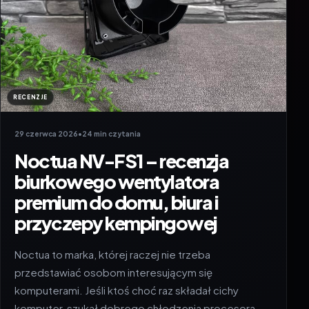
RECENZJE
29 czerwca 2026
•
24 min czytania
Noctua NV-FS1 – recenzja
biurkowego wentylatora
premium do domu, biura i
przyczepy kempingowej
Noctua to marka, której raczej nie trzeba
przedstawiać osobom interesującym się
komputerami. Jeśli ktoś choć raz składał cichy
komputer, szukał dobrego chłodzenia procesora