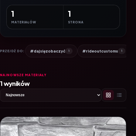
1
1
MATERIAŁÓW
STRONA
#dajsięzobaczyć
#rideoutcustoms
PRZEJDŹ DO:
1
1
NAJNOWSZE MATERIAŁY
1 wyników