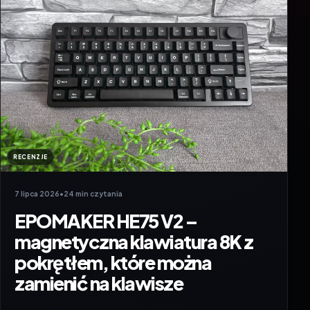
RECENZJE
7 lipca 2026
•
24 min czytania
EPOMAKER HE75 V2 –
magnetyczna klawiatura 8K z
pokrętłem, które można
zamienić na klawisze