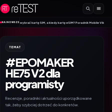
Przejdź do treści
•
NAJNOWSZE
warto wybrać kartę SIM, a kiedy kartę eSIM? Poradnik Mobile Vikings
Wracam
TEMAT
#EPOMAKER
HE75 V2 dla
programisty
Recenzje, poradniki i aktualności uporządkowane
tak, żeby szybciej dotrzeć do konkretów.