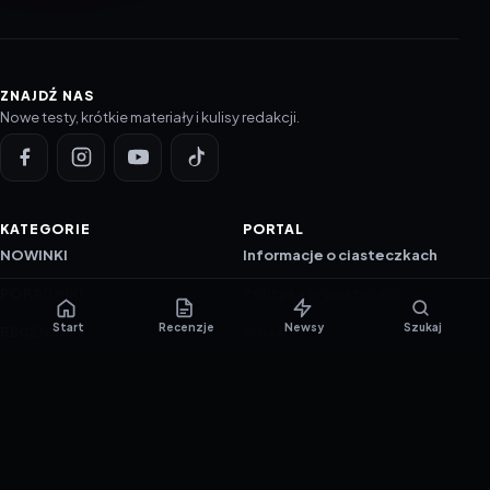
ZNAJDŹ NAS
Nowe testy, krótkie materiały i kulisy redakcji.
KATEGORIE
PORTAL
NOWINKI
Informacje o ciasteczkach
PORADNIKI
Polityka prywatności
Start
Recenzje
Newsy
Szukaj
RECENZJE
O nas
TESTY GIER
Skład redakcji
Metodologia
Polityka redakcyjna