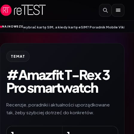
Przejdź do treści
•
NAJNOWSZE
rto wybrać kartę SIM, a kiedy kartę eSIM? Poradnik Mobile Vikings
Wracamy 
TEMAT
#Amazfit T-Rex 3
Pro smartwatch
Recenzje, poradniki i aktualności uporządkowane
tak, żeby szybciej dotrzeć do konkretów.