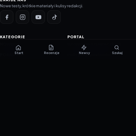
Nowe testy, krótkie materiały i kulisy redakcji.
KATEGORIE
PORTAL
NOWINKI
Informacje o ciasteczkach
Start
Recenzje
Newsy
Szukaj
PORADNIKI
Polityka prywatności
RECENZJE
O nas
TESTY GIER
Skład redakcji
Metodologia
Polityka redakcyjna
WSPÓŁPRACA
Współpraca
Reklama