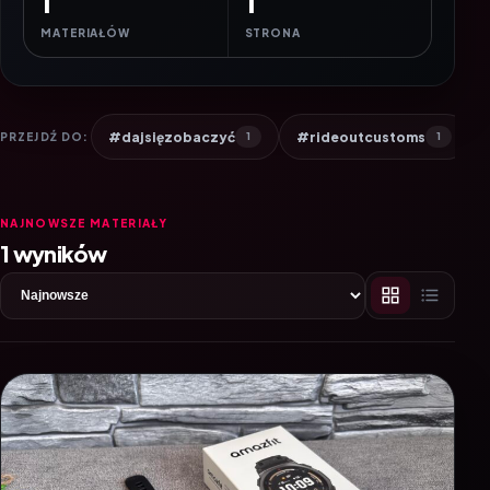
1
1
MATERIAŁÓW
STRONA
#dajsięzobaczyć
#rideoutcustoms
PRZEJDŹ DO:
1
1
NAJNOWSZE MATERIAŁY
1 wyników