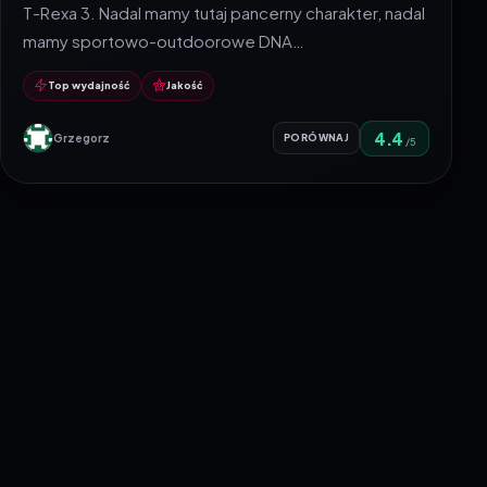
T-Rexa 3. Nadal mamy tutaj pancerny charakter, nadal
mamy sportowo-outdoorowe DNA…
Top wydajność
Jakość
4.4
Grzegorz
PORÓWNAJ
/5