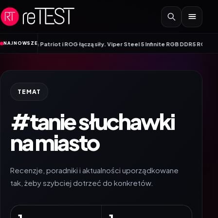
Przejdź do treści
•
NAJNOWSZE
itory
Patriot i ROG łączą siły. Viper Steel 5 Infinite RGB DDR5 ROG Edition
TEMAT
#tanie słuchawki
na miasto
Recenzje, poradniki i aktualności uporządkowane
tak, żeby szybciej dotrzeć do konkretów.