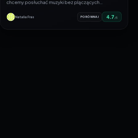
chcemy posłuchać muzyki bez plączących…
4.7
Natalia Fras
PORÓWNAJ
/5