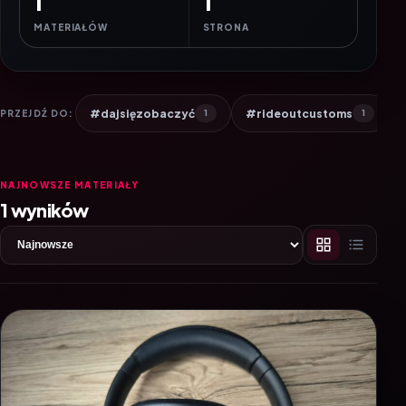
1
1
MATERIAŁÓW
STRONA
#dajsięzobaczyć
#rideoutcustoms
PRZEJDŹ DO:
1
1
NAJNOWSZE MATERIAŁY
1 wyników