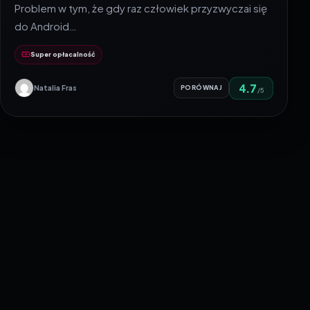
Problem w tym, że gdy raz człowiek przyzwyczai się
do Android…
Super opłacalność
4.7
Natalia Fras
PORÓWNAJ
/5