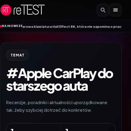
Przejdź do treści
•
NAJNOWSZE
iarowa klawiatura Hall Effect 8K, która nie zapomina o pracy
Kiedy warto
TEMAT
#Apple CarPlay do
starszego auta
Recenzje, poradniki i aktualności uporządkowane
tak, żeby szybciej dotrzeć do konkretów.