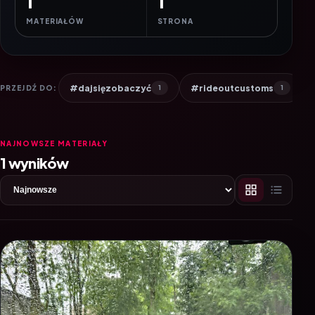
1
1
MATERIAŁÓW
STRONA
#dajsięzobaczyć
#rideoutcustoms
PRZEJDŹ DO:
1
1
NAJNOWSZE MATERIAŁY
1 wyników