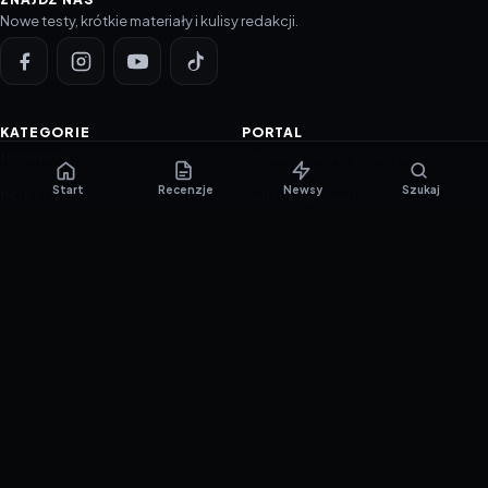
Nowe testy, krótkie materiały i kulisy redakcji.
KATEGORIE
PORTAL
NOWINKI
Informacje o ciasteczkach
Start
Recenzje
Newsy
Szukaj
PORADNIKI
Polityka prywatności
RECENZJE
O nas
TESTY GIER
Skład redakcji
Metodologia
Polityka redakcyjna
WSPÓŁPRACA
Współpraca
Reklama