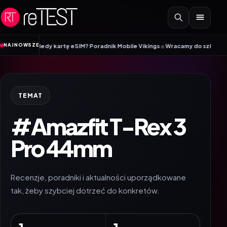
Przejdź do treści
•
NAJNOWSZE
SIM, a kiedy kartę eSIM? Poradnik Mobile Vikings
Wracamy do szkoły z iiyam
TEMAT
#Amazfit T-Rex 3
Pro 44mm
Recenzje, poradniki i aktualności uporządkowane
tak, żeby szybciej dotrzeć do konkretów.