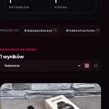
1
1
MATERIAŁÓW
STRONA
#dajsięzobaczyć
#rideoutcustoms
PRZEJDŹ DO:
1
1
NAJNOWSZE MATERIAŁY
1 wyników