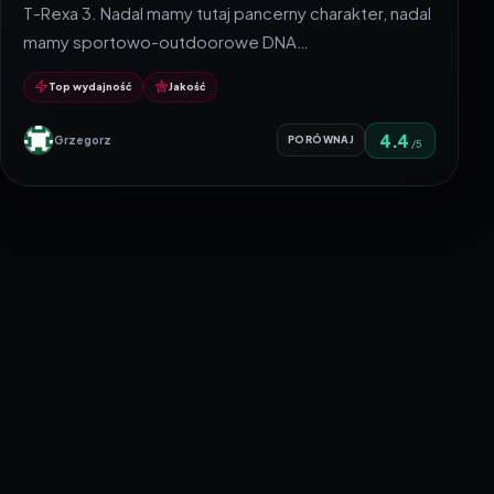
T-Rexa 3. Nadal mamy tutaj pancerny charakter, nadal
mamy sportowo-outdoorowe DNA…
Top wydajność
Jakość
4.4
Grzegorz
PORÓWNAJ
/5