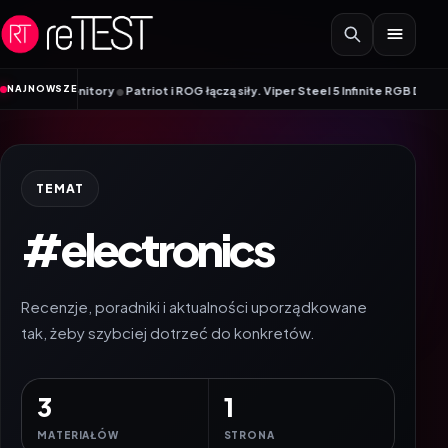
Przejdź do treści
•
NAJNOWSZE
 monitory
Patriot i ROG łączą siły. Viper Steel 5 Infinite RGB DDR5 ROG Edi
TEMAT
#electronics
Recenzje, poradniki i aktualności uporządkowane
tak, żeby szybciej dotrzeć do konkretów.
3
1
MATERIAŁÓW
STRONA