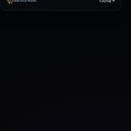
Czytaj
Bartosz Muras