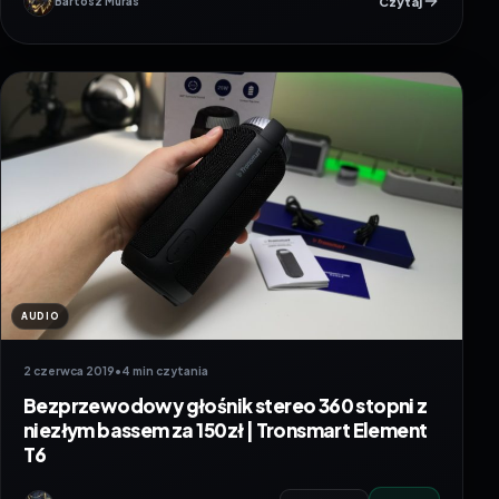
Czytaj
Bartosz Muras
AUDIO
2 czerwca 2019
•
4 min czytania
Bezprzewodowy głośnik stereo 360 stopni z
niezłym bassem za 150zł | Tronsmart Element
T6