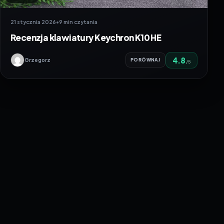
21 stycznia 2026
•
9 min czytania
Recenzja klawiatury Keychron K10 HE
4.8
Grzegorz
PORÓWNAJ
/5