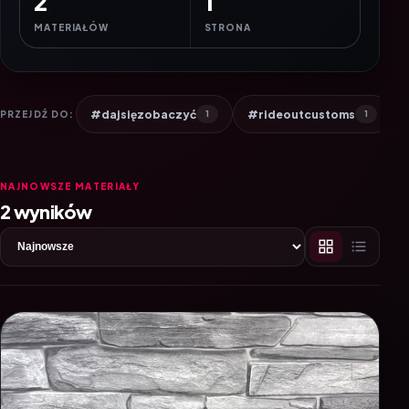
2
1
MATERIAŁÓW
STRONA
#dajsięzobaczyć
#rideoutcustoms
PRZEJDŹ DO:
1
1
NAJNOWSZE MATERIAŁY
2 wyników