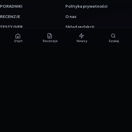
PORADNIKI
Polityka prywatności
RECENZJE
O nas
TESTY GIER
Skład redakcji
Metodologia
Start
Recenzje
Newsy
Szukaj
Polityka redakcyjna
WSPÓŁPRACA
Współpraca
Reklama
ZAŁÓŻ KONTO PRASOWE
© 2016–2026 reTEST.com.pl
Technologia sprawdzona w praktyce.
Ustawienia prywatności
{barmSTUDIO}
by