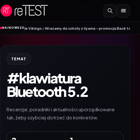
Przejdź do treści
•
NAJNOWSZE
Mobile Vikings
Wracamy do szkoły z iiyama – promocja Back to School na wy
TEMAT
#klawiatura
Bluetooth 5.2
Recenzje, poradniki i aktualności uporządkowane
tak, żeby szybciej dotrzeć do konkretów.