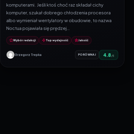
komputerami. Jeśli ktoś choć raz składał cichy
komputer, szukał dobrego chłodzenia procesora
albo wymieniał wentylatory w obudowie, to nazwa
Noctua pojawiała się prędzej…
Wybór redakcji
Top wydajność
Jakość
4.8
Grzegorz Trepka
PORÓWNAJ
/5