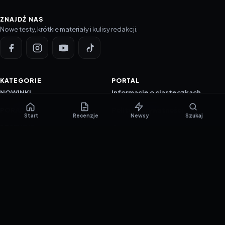
ZNAJDŹ NAS
Nowe testy, krótkie materiały i kulisy redakcji.
KATEGORIE
PORTAL
NOWINKI
Informacje o ciasteczkach
PORADNIKI
Polityka prywatności
Start
Recenzje
Newsy
Szukaj
RECENZJE
O nas
TESTY GIER
Skład redakcji
Metodologia
Polityka redakcyjna
WSPÓŁPRACA
Współpraca