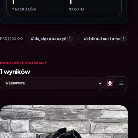
1
1
MATERIAŁÓW
STRONA
#dajsięzobaczyć
#rideoutcustoms
PRZEJDŹ DO:
1
1
NAJNOWSZE MATERIAŁY
1 wyników