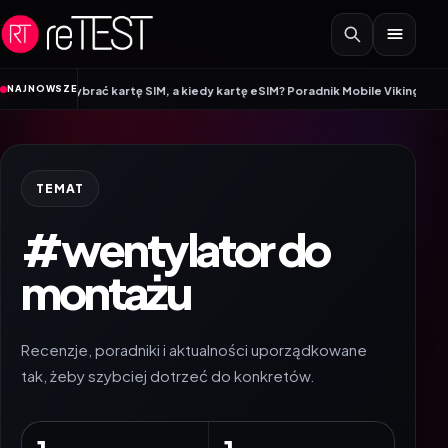
Przejdź do treści
•
NAJNOWSZE
o wybrać kartę SIM, a kiedy kartę eSIM? Poradnik Mobile Vikings
Wracamy do
TEMAT
#wentylator do
montażu
Recenzje, poradniki i aktualności uporządkowane
tak, żeby szybciej dotrzeć do konkretów.