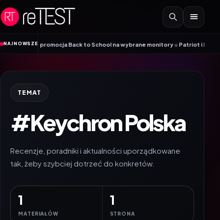
Przejdź do treści
•
NAJNOWSZE
yama – promocja Back to School na wybrane monitory
Patriot i ROG łączą si
TEMAT
#Keychron Polska
Recenzje, poradniki i aktualności uporządkowane
tak, żeby szybciej dotrzeć do konkretów.
1
1
MATERIAŁÓW
STRONA