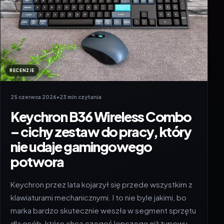
RECENZJE
25 czerwca 2026
•
23 min czytania
Keychron B36 Wireless Combo
– cichy zestaw do pracy, który
nie udaje gamingowego
potwora
Keychron przez lata kojarzył się przede wszystkim z
klawiaturami mechanicznymi. I to nie byle jakimi, bo
marka bardzo skutecznie weszła w segment sprzętu
dla osób, które chcą czegoś lepszego niż typowy