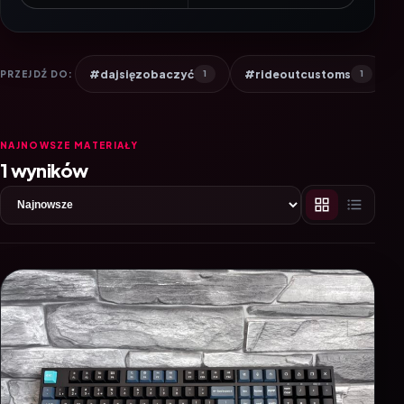
#dajsięzobaczyć
#rideoutcustoms
PRZEJDŹ DO:
1
1
NAJNOWSZE MATERIAŁY
1 wyników