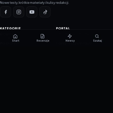
Nowe testy, krótkie materiały i kulisy redakcji.
KATEGORIE
PORTAL
NOWINKI
Informacje o ciasteczkach
Start
Recenzje
Newsy
Szukaj
PORADNIKI
Polityka prywatności
RECENZJE
O nas
TESTY GIER
Skład redakcji
Metodologia
Polityka redakcyjna
WSPÓŁPRACA
Współpraca
Reklama