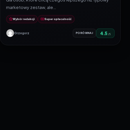
marketowy zestaw, ale…
Wybór redakcji
Super opłacalność
4.5
Grzegorz
PORÓWNAJ
/5