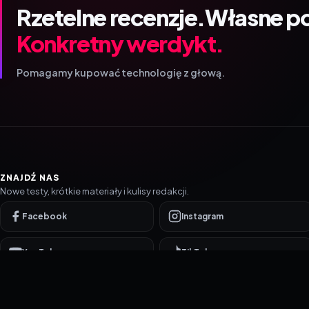
Rzetelne recenzje.
Własne p
Konkretny werdykt.
Pomagamy kupować technologię z głową.
ZNAJDŹ NAS
Nowe testy, krótkie materiały i kulisy redakcji.
Facebook
Instagram
YouTube
TikTok