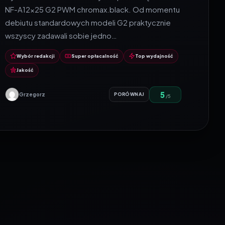
NF-A12x25 G2 PWM chromax.black. Od momentu
debiutu standardowych modeli G2 praktycznie
wszyscy zadawali sobie jedno…
Wybór redakcji
Super opłacalność
Top wydajność
Jakość
5
Grzegorz
PORÓWNAJ
/5