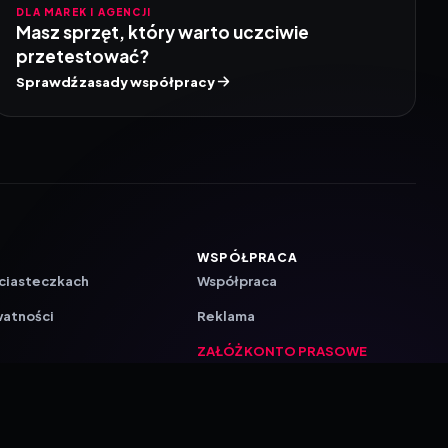
DLA MAREK I AGENCJI
Masz sprzęt, który warto uczciwie
przetestować?
Sprawdź zasady współpracy
WSPÓŁPRACA
 ciasteczkach
Współpraca
watności
Reklama
ZAŁÓŻ KONTO PRASOWE
ji
a