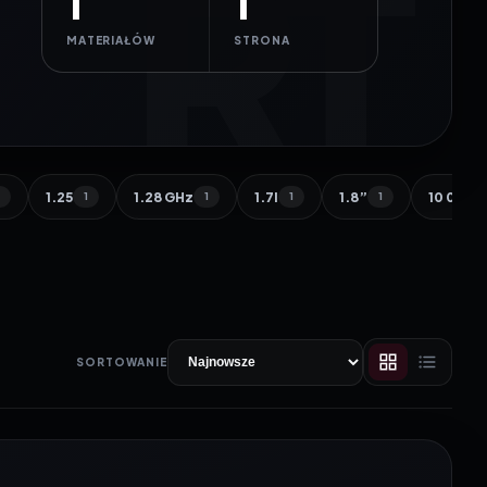
1
1
MATERIAŁÓW
STRONA
1.25
1.28 GHz
1.7l
1.8”
10 000 
1
1
1
1
1
SORTOWANIE