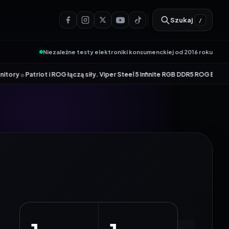
Szukaj
/
Niezależne testy elektroniki konsumenckiej od 2016 roku
OG łączą siły. Viper Steel 5 Infinite RGB DDR5 ROG Edition oferuje taktow