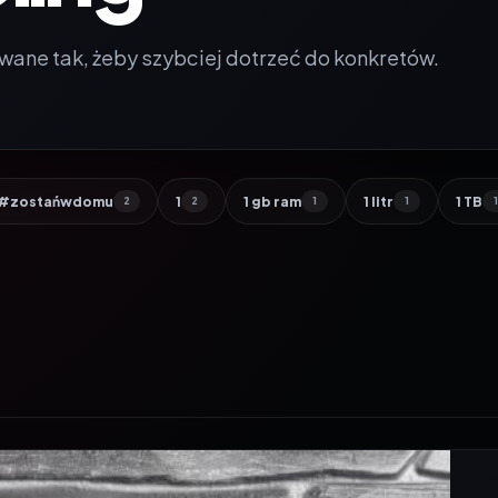
wane tak, żeby szybciej dotrzeć do konkretów.
#zostańwdomu
1
1 gb ram
1 litr
1 TB
2
2
1
1