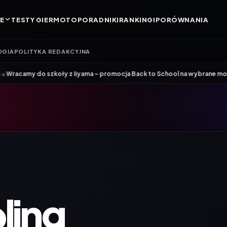
E
TESTY GIER
MOTO
PORADNIKI
RANKINGI
PORÓWNANIA
OGIA
POLITYKA REDAKCYJNA
•
y z iiyama – promocja Back to School na wybrane monitory
Patriot i R
ling