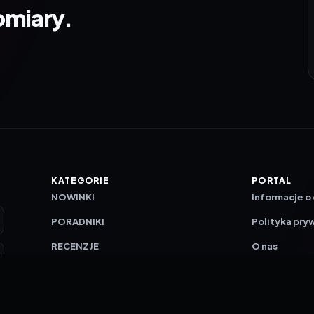
omiary.
KATEGORIE
PORTAL
NOWINKI
Informacje o
PORADNIKI
Polityka pry
RECENZJE
O nas
TESTY GIER
Skład redakc
Metodologi