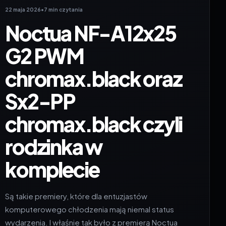
22 maja 2026
•
7 min czytania
Noctua NF-A12x25
G2 PWM
chromax.black oraz
Sx2-PP
chromax.black czyli
rodzinka w
komplecie
Są takie premiery, które dla entuzjastów
komputerowego chłodzenia mają niemal status
wydarzenia. I właśnie tak było z premierą Noctua