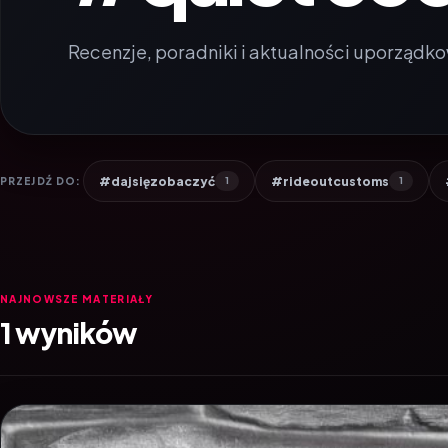
Recenzje, poradniki i aktualności uporządko
#dajsięzobaczyć
#rideoutcustoms
PRZEJDŹ DO:
1
1
NAJNOWSZE MATERIAŁY
1 wyników