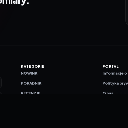
KATEGORIE
PORTAL
NOWINKI
Informacje o
PORADNIKI
Polityka pry
RECENZJE
O nas
TESTY GIER
Skład redakc
Metodologi
Polityka red