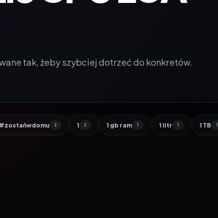
wane tak, żeby szybciej dotrzeć do konkretów.
#zostańwdomu
1
1 gb ram
1 litr
1 TB
2
2
1
1