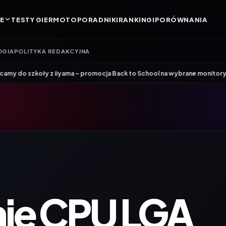
E
TESTY GIER
MOTO
PORADNIKI
RANKINGI
PORÓWNANIA
OGIA
POLITYKA REDAKCYJNA
•
z iiyama – promocja Back to School na wybrane monitory
Patriot i ROG
ie CPU LGA