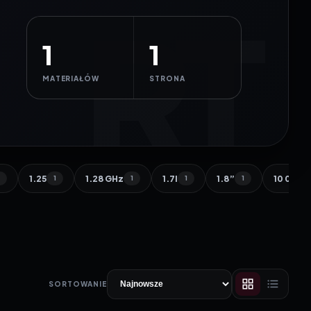
1
1
MATERIAŁÓW
STRONA
1.25
1.28 GHz
1.7l
1.8”
10 000 
1
1
1
1
1
SORTOWANIE