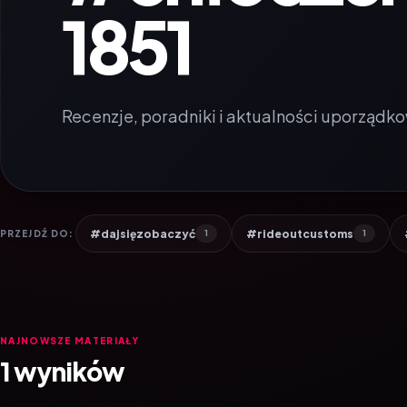
1851
Recenzje, poradniki i aktualności uporządko
#dajsięzobaczyć
#rideoutcustoms
PRZEJDŹ DO:
1
1
NAJNOWSZE MATERIAŁY
1 wyników