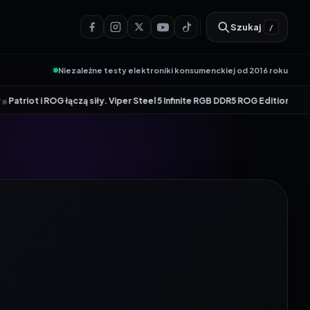
Szukaj
/
Niezależne testy elektroniki konsumenckiej od 2016 roku
 łączą siły. Viper Steel 5 Infinite RGB DDR5 ROG Edition oferuje taktowan