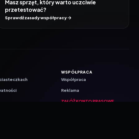
Masz sprzęt, który warto uczciwie
przetestować?
Sprawdź zasady współpracy
WSPÓŁPRACA
 ciasteczkach
Współpraca
watności
Reklama
ZAŁÓŻ KONTO PRASOWE
ji
a
akcyjna