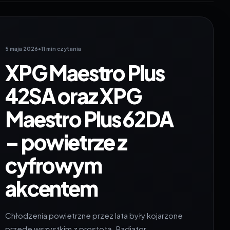
5 maja 2026
•
11 min czytania
XPG Maestro Plus
42SA oraz XPG
Maestro Plus 62DA
– powietrze z
cyfrowym
akcentem
Chłodzenia powietrzne przez lata były kojarzone
przede wszystkim z prostotą. Radiator,