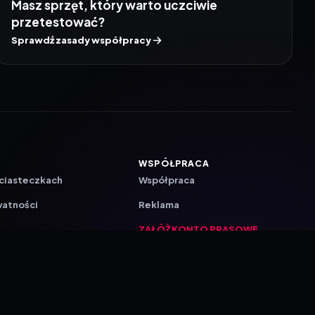
Masz sprzęt, który warto uczciwie
przetestować?
Sprawdź zasady współpracy
WSPÓŁPRACA
 ciasteczkach
Współpraca
watności
Reklama
ZAŁÓŻ KONTO PRASOWE
ji
a
akcyjna