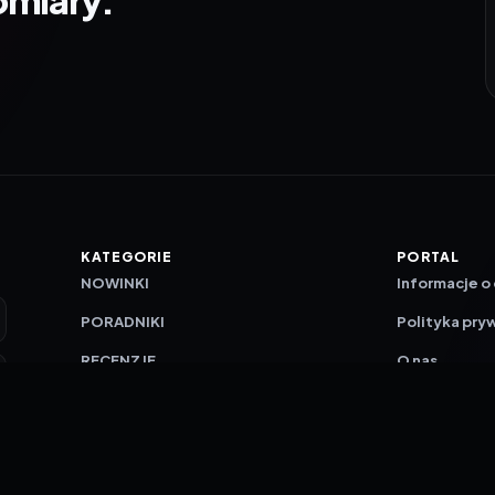
KATEGORIE
PORTAL
NOWINKI
Informacje o
PORADNIKI
Polityka pry
RECENZJE
O nas
TESTY GIER
Skład redakc
Metodologi
Polityka red