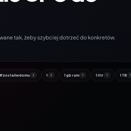
wane tak, żeby szybciej dotrzeć do konkretów.
#zostańwdomu
1
1 gb ram
1 litr
1 TB
2
2
1
1