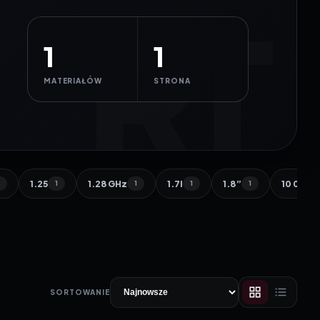
1
1
MATERIAŁÓW
STRONA
1.25
1.28 GHz
1.7l
1.8”
10 000 
1
1
1
1
1
SORTOWANIE