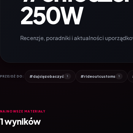
250W
Recenzje, poradniki i aktualności uporządko
#dajsięzobaczyć
#rideoutcustoms
PRZEJDŹ DO:
1
1
NAJNOWSZE MATERIAŁY
1 wyników