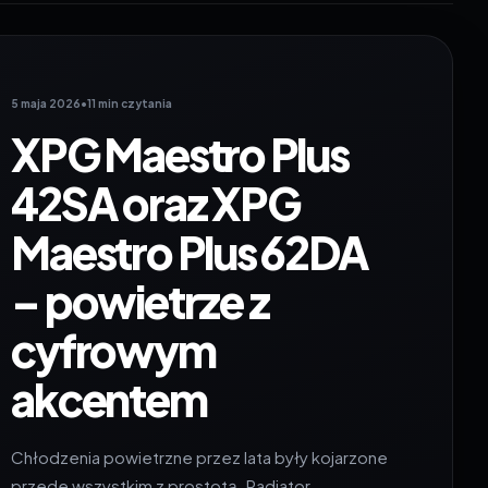
5 maja 2026
•
11 min czytania
XPG Maestro Plus
42SA oraz XPG
Maestro Plus 62DA
– powietrze z
cyfrowym
akcentem
Chłodzenia powietrzne przez lata były kojarzone
przede wszystkim z prostotą. Radiator,