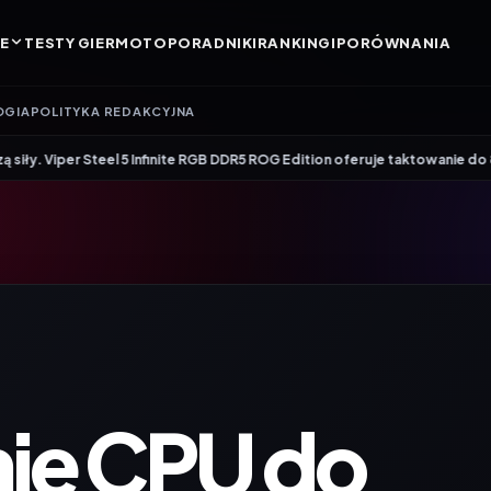
E
TESTY GIER
MOTO
PORADNIKI
RANKINGI
PORÓWNANIA
OGIA
POLITYKA REDAKCYJNA
•
Steel 5 Infinite RGB DDR5 ROG Edition oferuje taktowanie do 8600 MT/s
Ge
ie CPU do