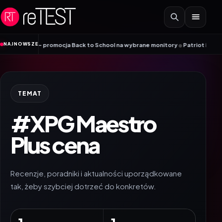
Przejdź do treści
•
NAJNOWSZE
yama – promocja Back to School na wybrane monitory
Patriot i ROG łączą s
TEMAT
#XPG Maestro
Plus cena
Recenzje, poradniki i aktualności uporządkowane
tak, żeby szybciej dotrzeć do konkretów.