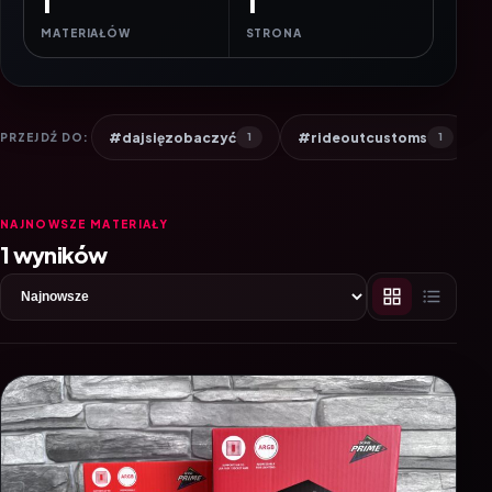
1
1
MATERIAŁÓW
STRONA
#dajsięzobaczyć
#rideoutcustoms
PRZEJDŹ DO:
1
1
NAJNOWSZE MATERIAŁY
1 wyników