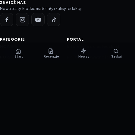
ZNAJDŹ NAS
Nowe testy, krótkie materiały i kulisy redakcji.
KATEGORIE
PORTAL
NOWINKI
Informacje o ciasteczkach
Start
Recenzje
Newsy
Szukaj
PORADNIKI
Polityka prywatności
RECENZJE
O nas
TESTY GIER
Skład redakcji
Metodologia
Polityka redakcyjna
WSPÓŁPRACA
Współpraca
Reklama