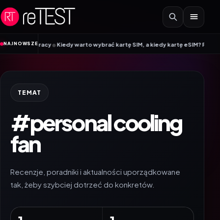
Przejdź do treści
•
NAJNOWSZE
ina o pracy
Kiedy warto wybrać kartę SIM, a kiedy kartę eSIM? Poradnik Mob
TEMAT
#personal cooling
fan
Recenzje, poradniki i aktualności uporządkowane
tak, żeby szybciej dotrzeć do konkretów.