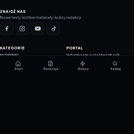
ZNAJDŹ NAS
Nowe testy, krótkie materiały i kulisy redakcji.
KATEGORIE
PORTAL
NOWINKI
Informacje o ciasteczkach
PORADNIKI
Polityka prywatności
Start
Recenzje
Newsy
Szukaj
RECENZJE
O nas
TESTY GIER
Skład redakcji
Metodologia
Polityka redakcyjna
WSPÓŁPRACA
Współpraca