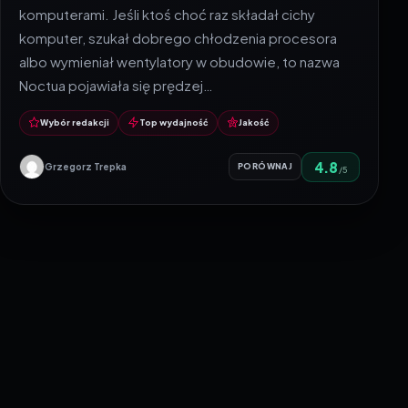
komputerami. Jeśli ktoś choć raz składał cichy
komputer, szukał dobrego chłodzenia procesora
albo wymieniał wentylatory w obudowie, to nazwa
Noctua pojawiała się prędzej…
Wybór redakcji
Top wydajność
Jakość
4.8
Grzegorz Trepka
PORÓWNAJ
/5