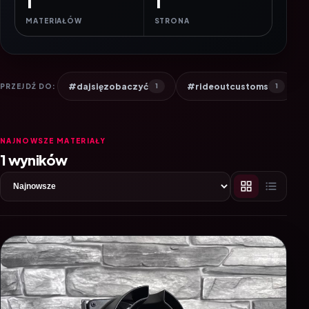
1
1
MATERIAŁÓW
STRONA
#dajsięzobaczyć
#rideoutcustoms
PRZEJDŹ DO:
1
1
NAJNOWSZE MATERIAŁY
1 wyników