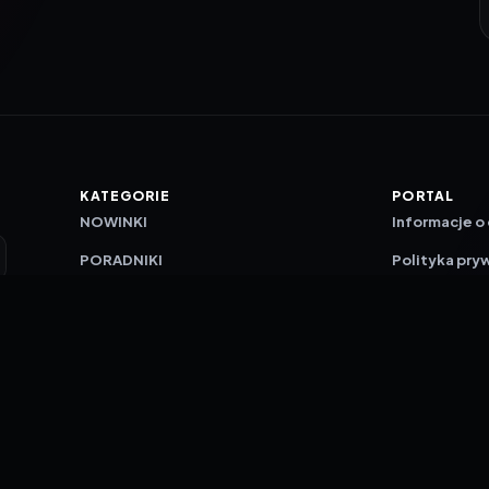
KATEGORIE
PORTAL
NOWINKI
Informacje o
PORADNIKI
Polityka pry
RECENZJE
O nas
TESTY GIER
Skład redakc
Metodologi
Polityka red