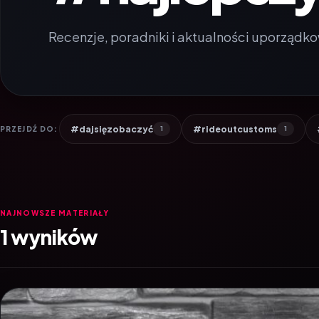
Recenzje, poradniki i aktualności uporządko
#dajsięzobaczyć
#rideoutcustoms
PRZEJDŹ DO:
1
1
NAJNOWSZE MATERIAŁY
1 wyników