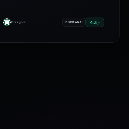
4.3
Grzegorz
PORÓWNAJ
/5