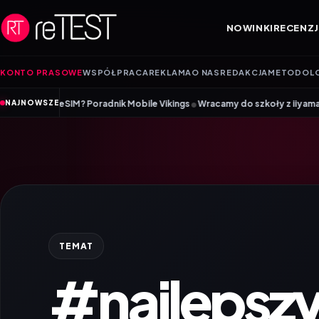
Przejdź do treści
NOWINKI
RECENZJ
KONTO PRASOWE
WSPÓŁPRACA
REKLAMA
O NAS
REDAKCJA
METODOL
•
eSIM? Poradnik Mobile Vikings
Wracamy do szkoły z iiyama – promocja B
NAJNOWSZE
TEMAT
#najlepszy