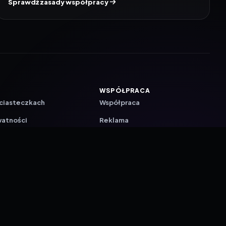
Sprawdź zasady współpracy
WSPÓŁPRACA
 ciasteczkach
Współpraca
watności
Reklama
ZAŁÓŻ KONTO PRASOWE
ji
a
akcyjna