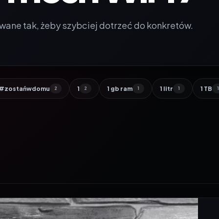
wane tak, żeby szybciej dotrzeć do konkretów.
#zostańwdomu
1
1 gb ram
1 litr
1 TB
2
2
1
1