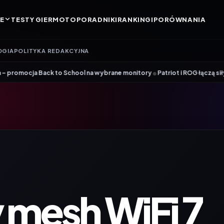
E
TESTY GIER
MOTO
PORADNIKI
RANKINGI
PORÓWNANIA
OGIA
POLITYKA REDAKCYJNA
•
ack to School na wybrane monitory
Patriot i ROG łączą siły. Viper Stee
 mesh WiFi 7