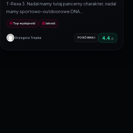
T-Rexa 3. Nadal mamy tutaj pancerny charakter, nadal
mamy sportowo-outdoorowe DNA…
Top wydajność
Jakość
4.4
Grzegorz Trepka
PORÓWNAJ
/5