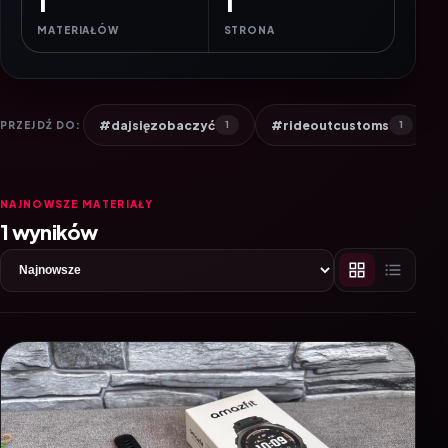
1
1
MATERIAŁÓW
STRONA
#dajsięzobaczyć
#rideoutcustoms
PRZEJDŹ DO:
1
1
NAJNOWSZE MATERIAŁY
1 wyników