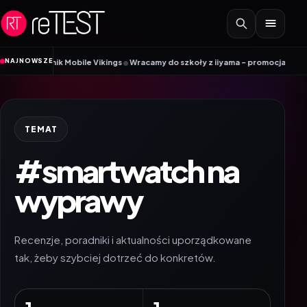
Przejdź do treści
•
NAJNOWSZE
Poradnik Mobile Vikings
Wracamy do szkoły z iiyama – promocja Back to Sc
TEMAT
#smartwatch na
wyprawy
Recenzje, poradniki i aktualności uporządkowane
tak, żeby szybciej dotrzeć do konkretów.