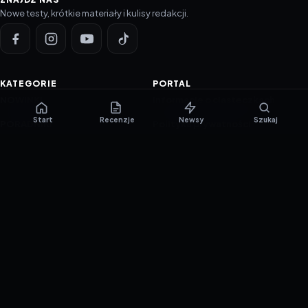
Nowe testy, krótkie materiały i kulisy redakcji.
KATEGORIE
PORTAL
NOWINKI
Informacje o ciasteczkach
Start
Recenzje
Newsy
Szukaj
PORADNIKI
Polityka prywatności
RECENZJE
O nas
TESTY GIER
Skład redakcji
Metodologia
Polityka redakcyjna
WSPÓŁPRACA
Współpraca
Reklama