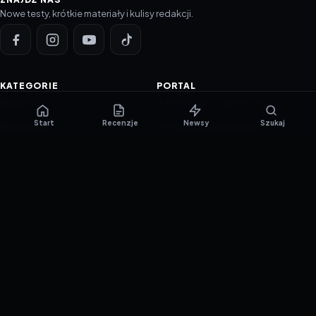
Nowe testy, krótkie materiały i kulisy redakcji.
KATEGORIE
PORTAL
NOWINKI
Informacje o ciasteczkach
Start
Recenzje
Newsy
Szukaj
PORADNIKI
Polityka prywatności
RECENZJE
O nas
TESTY GIER
Skład redakcji
Metodologia
Polityka redakcyjna
WSPÓŁPRACA
Współpraca
Reklama