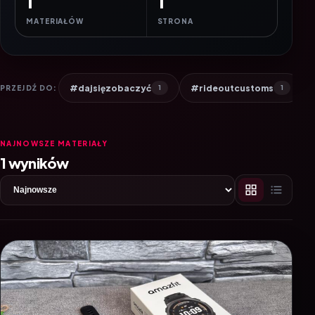
1
1
MATERIAŁÓW
STRONA
#dajsięzobaczyć
#rideoutcustoms
PRZEJDŹ DO:
1
1
NAJNOWSZE MATERIAŁY
1 wyników