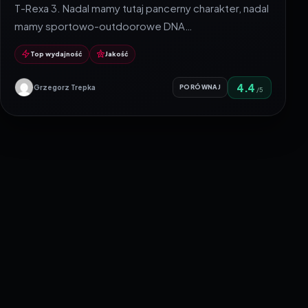
T-Rexa 3. Nadal mamy tutaj pancerny charakter, nadal
mamy sportowo-outdoorowe DNA…
Top wydajność
Jakość
4.4
Grzegorz Trepka
PORÓWNAJ
/5