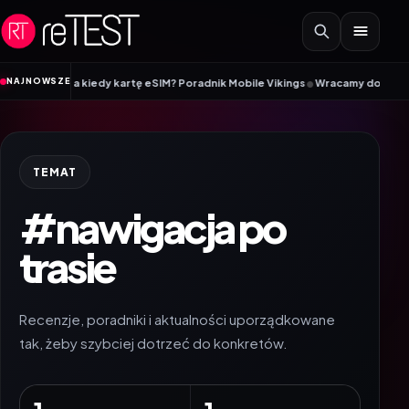
Przejdź do treści
•
NAJNOWSZE
ę SIM, a kiedy kartę eSIM? Poradnik Mobile Vikings
Wracamy do szkoły z iiy
TEMAT
#nawigacja po
trasie
Recenzje, poradniki i aktualności uporządkowane
tak, żeby szybciej dotrzeć do konkretów.