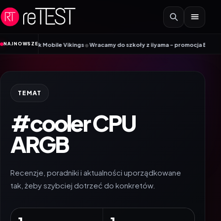
Przejdź do treści
•
NAJNOWSZE
adnik Mobile Vikings
Wracamy do szkoły z iiyama – promocja Back to School
TEMAT
#cooler CPU
ARGB
Recenzje, poradniki i aktualności uporządkowane
tak, żeby szybciej dotrzeć do konkretów.