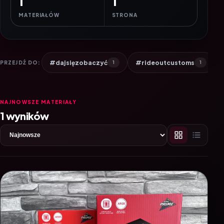
1
1
MATERIAŁÓW
STRONA
#dajsięzobaczyć
#rideoutcustoms
PRZEJDŹ DO:
1
1
NAJNOWSZE MATERIAŁY
1 wyników