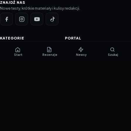
ZNAJDŹ NAS
Nowe testy, krótkie materiały i kulisy redakcji.
KATEGORIE
PORTAL
NOWINKI
Informacje o ciasteczkach
Start
Recenzje
Newsy
Szukaj
PORADNIKI
Polityka prywatności
RECENZJE
O nas
TESTY GIER
Skład redakcji
Metodologia
Polityka redakcyjna
WSPÓŁPRACA
Współpraca
Reklama