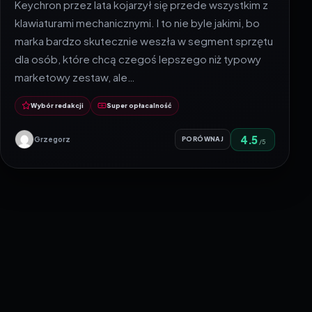
Keychron przez lata kojarzył się przede wszystkim z
klawiaturami mechanicznymi. I to nie byle jakimi, bo
marka bardzo skutecznie weszła w segment sprzętu
dla osób, które chcą czegoś lepszego niż typowy
marketowy zestaw, ale…
Wybór redakcji
Super opłacalność
4.5
Grzegorz
PORÓWNAJ
/5