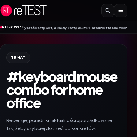
Przejdź do treści
•
NAJNOWSZE
to wybrać kartę SIM, a kiedy kartę eSIM? Poradnik Mobile Vikings
Wracamy d
TEMAT
#keyboard mouse
combo for home
office
Recenzje, poradniki i aktualności uporządkowane
tak, żeby szybciej dotrzeć do konkretów.