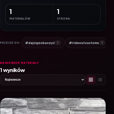
1
1
MATERIAŁÓW
STRONA
#dajsięzobaczyć
#rideoutcustoms
PRZEJDŹ DO:
1
1
NAJNOWSZE MATERIAŁY
1 wyników