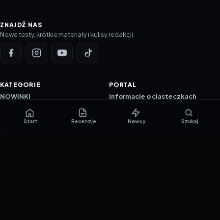
ZNAJDŹ NAS
Nowe testy, krótkie materiały i kulisy redakcji.
KATEGORIE
PORTAL
NOWINKI
Informacje o ciasteczkach
PORADNIKI
Polityka prywatności
Start
Recenzje
Newsy
Szukaj
RECENZJE
O nas
TESTY GIER
Skład redakcji
Metodologia
Polityka redakcyjna
WSPÓŁPRACA