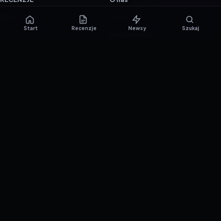
TESTY GIER
Skład redakcji
Start
Recenzje
Newsy
Szukaj
Metodologia
Polityka redakcyjna
WSPÓŁPRACA
Współpraca
Reklama
ZAŁÓŻ KONTO PRASOWE
© 2016–2026 reTEST.com.pl
Technologia sprawdzona w praktyce.
Ustawienia prywatności
{barmSTUDIO}
by