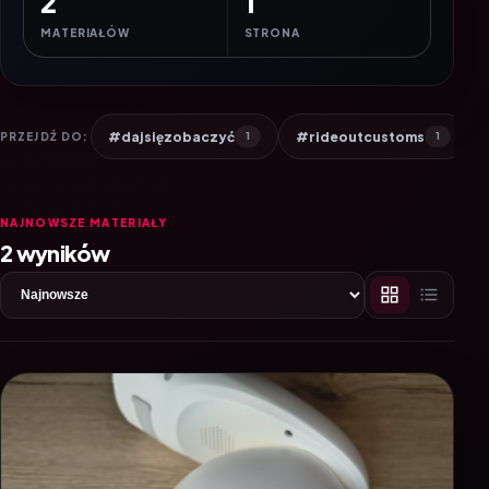
2
1
MATERIAŁÓW
STRONA
#dajsięzobaczyć
#rideoutcustoms
PRZEJDŹ DO:
1
1
NAJNOWSZE MATERIAŁY
2 wyników