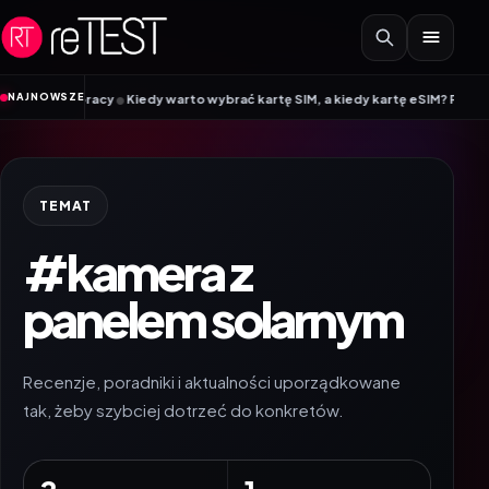
Przejdź do treści
•
NAJNOWSZE
 pracy
Kiedy warto wybrać kartę SIM, a kiedy kartę eSIM? Poradnik Mobile V
TEMAT
#kamera z
panelem solarnym
Recenzje, poradniki i aktualności uporządkowane
tak, żeby szybciej dotrzeć do konkretów.