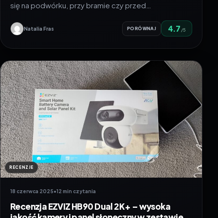
się na podwórku, przy bramie czy przed…
4.7
Natalia Fras
PORÓWNAJ
/5
RECENZJE
18 czerwca 2025
•
12 min czytania
Recenzja EZVIZ HB90 Dual 2K+ – wysoka
jakość kamery i panel słoneczny w zestawie