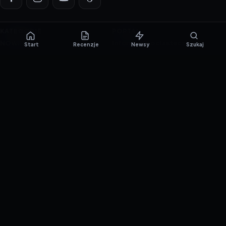
KATEGORIE
PORTAL
NOWINKI
Informacje o ciasteczkach
Start
Recenzje
Newsy
Szukaj
PORADNIKI
Polityka prywatności
RECENZJE
O nas
TESTY GIER
Skład redakcji
Metodologia
Polityka redakcyjna
WSPÓŁPRACA
Współpraca
Reklama
ZAŁÓŻ KONTO PRASOWE