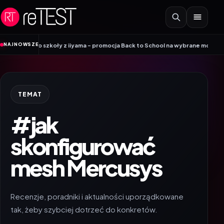
Przejdź do treści
•
NAJNOWSZE
my do szkoły z iiyama – promocja Back to School na wybrane monitory
Patr
TEMAT
#jak
skonfigurować
mesh Mercusys
Recenzje, poradniki i aktualności uporządkowane
tak, żeby szybciej dotrzeć do konkretów.