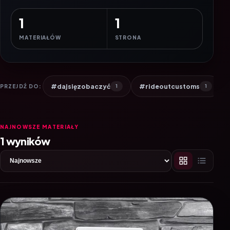
1
1
MATERIAŁÓW
STRONA
#dajsięzobaczyć
#rideoutcustoms
PRZEJDŹ DO:
1
1
NAJNOWSZE MATERIAŁY
1 wyników