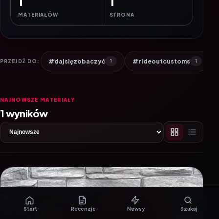
1
1
MATERIAŁÓW
STRONA
#dajsięzobaczyć
#rideoutcustoms
PRZEJDŹ DO:
1
1
NAJNOWSZE MATERIAŁY
1 wyników
Start
Recenzje
Newsy
Szukaj