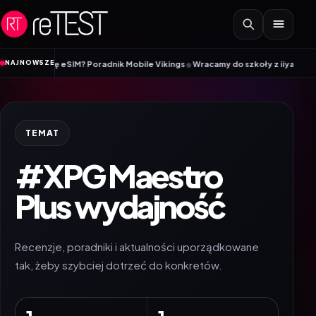
Przejdź do treści
•
NAJNOWSZE
y kartę eSIM? Poradnik Mobile Vikings
Wracamy do szkoły z iiyama – promoc
TEMAT
#XPG Maestro
Plus wydajność
Recenzje, poradniki i aktualności uporządkowane
tak, żeby szybciej dotrzeć do konkretów.