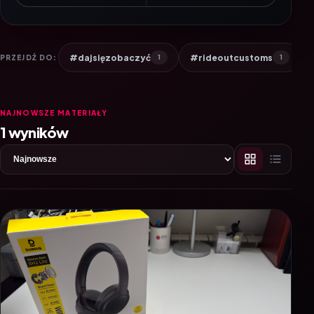
#dajsięzobaczyć
#rideoutcustoms
PRZEJDŹ DO:
1
1
NAJNOWSZE MATERIAŁY
1 wyników