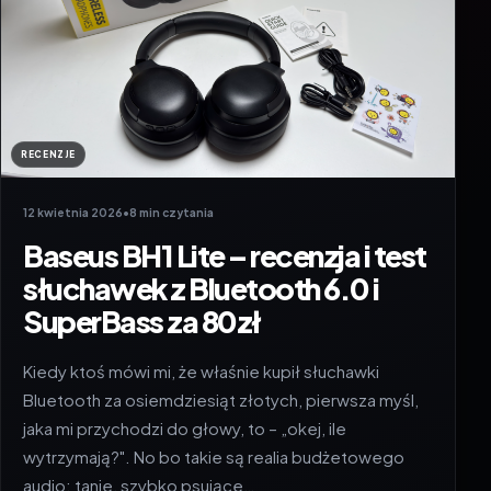
RECENZJE
12 kwietnia 2026
•
8 min czytania
Baseus BH1 Lite – recenzja i test
słuchawek z Bluetooth 6.0 i
SuperBass za 80zł
Kiedy ktoś mówi mi, że właśnie kupił słuchawki
Bluetooth za osiemdziesiąt złotych, pierwsza myśl,
jaka mi przychodzi do głowy, to – „okej, ile
wytrzymają?". No bo takie są realia budżetowego
audio: tanie, szybko psujące…