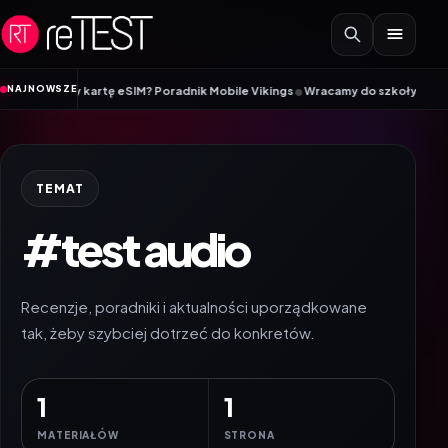
Przejdź do treści
•
NAJNOWSZE
 a kiedy kartę eSIM? Poradnik Mobile Vikings
Wracamy do szkoły z iiyama –
TEMAT
#test audio
Recenzje, poradniki i aktualności uporządkowane
tak, żeby szybciej dotrzeć do konkretów.
1
1
MATERIAŁÓW
STRONA