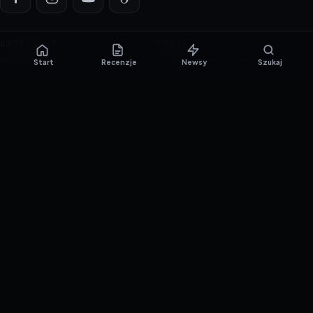
KATEGORIE
PORTAL
NOWINKI
Informacje o ciasteczkach
Start
Recenzje
Newsy
Szukaj
PORADNIKI
Polityka prywatności
RECENZJE
O nas
TESTY GIER
Skład redakcji
Metodologia
Polityka redakcyjna
WSPÓŁPRACA
Współpraca
Reklama
ZAŁÓŻ KONTO PRASOWE