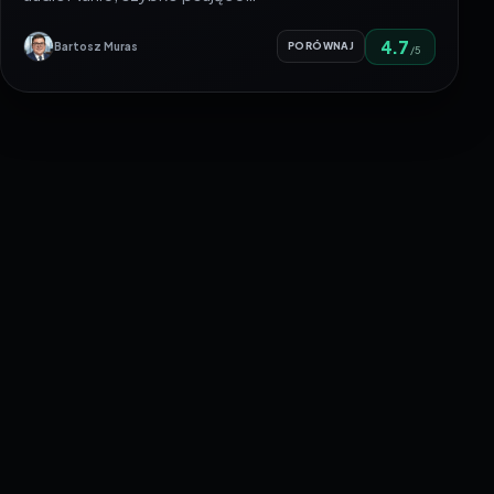
4.7
Bartosz Muras
PORÓWNAJ
/5