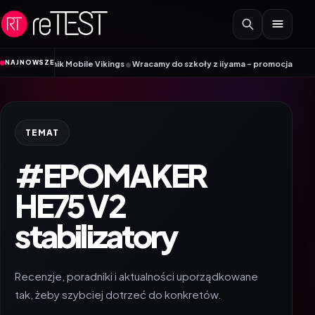
Przejdź do treści
•
NAJNOWSZE
Poradnik Mobile Vikings
Wracamy do szkoły z iiyama – promocja Back to Sch
TEMAT
#EPOMAKER
HE75 V2
stabilizatory
Recenzje, poradniki i aktualności uporządkowane
tak, żeby szybciej dotrzeć do konkretów.