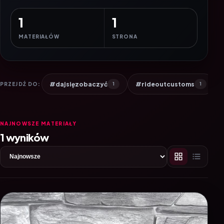
1
1
MATERIAŁÓW
STRONA
#dajsięzobaczyć
#rideoutcustoms
PRZEJDŹ DO:
1
1
NAJNOWSZE MATERIAŁY
1 wyników