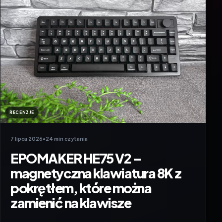
RECENZJE
7 lipca 2026
•
24 min czytania
EPOMAKER HE75 V2 –
magnetyczna klawiatura 8K z
pokrętłem, które można
zamienić na klawisze