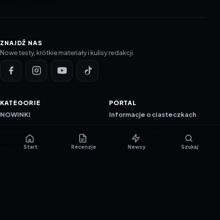
ZNAJDŹ NAS
Nowe testy, krótkie materiały i kulisy redakcji.
KATEGORIE
PORTAL
NOWINKI
Informacje o ciasteczkach
PORADNIKI
Polityka prywatności
Start
Recenzje
Newsy
Szukaj
RECENZJE
O nas
TESTY GIER
Skład redakcji
Metodologia
Polityka redakcyjna