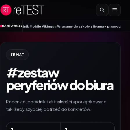
Przejdź do treści
•
NAJNOWSZE
Poradnik Mobile Vikings
Wracamy do szkoły z iiyama – promocja Back to Sch
TEMAT
#zestaw
peryferiów do biura
Recenzje, poradniki i aktualności uporządkowane
tak, żeby szybciej dotrzeć do konkretów.