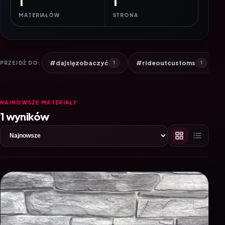
1
1
MATERIAŁÓW
STRONA
#dajsięzobaczyć
#rideoutcustoms
PRZEJDŹ DO:
1
1
NAJNOWSZE MATERIAŁY
1 wyników