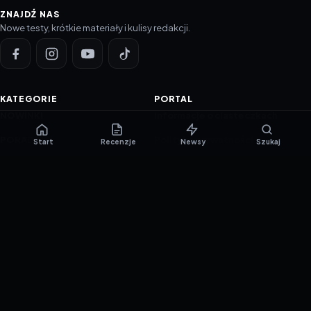
ZNAJDŹ NAS
Nowe testy, krótkie materiały i kulisy redakcji.
KATEGORIE
PORTAL
NOWINKI
Informacje o ciasteczkach
PORADNIKI
Polityka prywatności
Start
Recenzje
Newsy
Szukaj
RECENZJE
O nas
TESTY GIER
Skład redakcji
Metodologia
Polityka redakcyjna
WSPÓŁPRACA
Współpraca