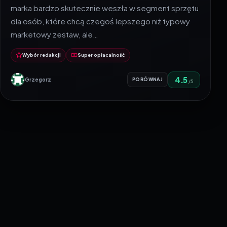
marka bardzo skutecznie weszła w segment sprzętu
dla osób, które chcą czegoś lepszego niż typowy
marketowy zestaw, ale…
Wybór redakcji
Super opłacalność
4.5
Grzegorz
PORÓWNAJ
/5