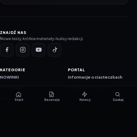
ZNAJDŹ NAS
Nowe testy, krótkie materiały i kulisy redakcji.
KATEGORIE
PORTAL
NOWINKI
Informacje o ciasteczkach
PORADNIKI
Polityka prywatności
RECENZJE
O nas
Start
Recenzje
Newsy
Szukaj
TESTY GIER
Skład redakcji
Metodologia
Polityka redakcyjna