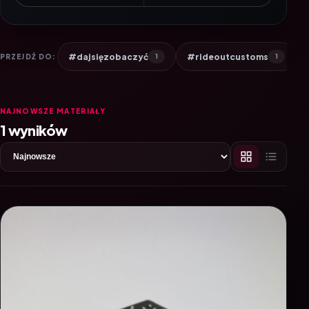
#dajsięzobaczyć
#rideoutcustoms
PRZEJDŹ DO:
1
1
NAJNOWSZE MATERIAŁY
1 wyników