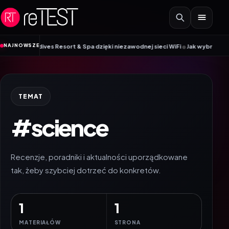
Przejdź do treści
•
NAJNOWSZE
ldives Resort & Spa dzięki niezawodnej sieci WiFi
Jak wybrać smartwatch 
TEMAT
#science
Recenzje, poradniki i aktualności uporządkowane
tak, żeby szybciej dotrzeć do konkretów.
1
1
MATERIAŁÓW
STRONA